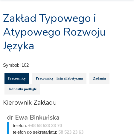
Zakład Typowego i
Atypowego Rozwoju
Języka
Symbol:
I102
Pracownicy
Pracownicy - lista alfabetyczna
Zadania
Jednostki podległe
Kierownik Zakładu
dr Ewa Binkuńska
telefon:
+48 58 523 23 70
telefon do sekretariatu:
58 523 23 63