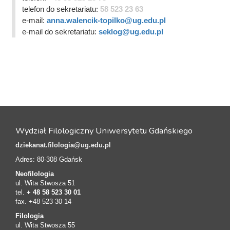
telefon do sekretariatu:
58 523 23 63
e-mail:
anna.walencik-topilko@ug.edu.pl
e-mail do sekretariatu:
seklog@ug.edu.pl
Wydział Filologiczny Uniwersytetu Gdańskiego
dziekanat.filologia@ug.edu.pl
Adres: 80-308 Gdańsk
Neofilologia
ul. Wita Stwosza 51
tel.
+ 48 58 523 30 01
fax. +48 523 30 14
Filologia
ul. Wita Stwosza 55