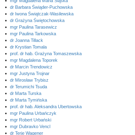
mgr Magdalena Maria Śląska
dr Barbara Świąder-Puchowska
dr Iwona Świątczak-Wasilewska
dr Grażyna Świętochowska
mgr Paulina Tarasewicz
mgr Paulina Tarkowska
dr Joanna Tillack
dr Krystian Tomala
prof. dr hab. Grażyna Tomaszewska
mgr Magdalena Toporek
dr Marcin Trendowicz
mgr Justyna Trojnar
dr Mirosław Trybisz
dr Terumichi Tsuda
dr Marta Turska
dr Marta Tymińska
prof. dr hab. Aleksandra Ubertowska
mgr Paulina Urbańczyk
mgr Robert Urbański
mgr Dubravko Vencl
dr Terje Wagener