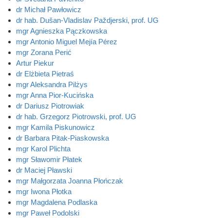
dr Michał Pawłowicz
dr hab. Dušan-Vladislav Paždjerski, prof. UG
mgr Agnieszka Pączkowska
mgr Antonio Miguel Mejía Pérez
mgr Zorana Perić
Artur Piekur
dr Elżbieta Pietraś
mgr Aleksandra Pilżys
mgr Anna Pior-Kucińska
dr Dariusz Piotrowiak
dr hab. Grzegorz Piotrowski, prof. UG
mgr Kamila Piskunowicz
dr Barbara Pitak-Piaskowska
mgr Karol Plichta
mgr Sławomir Płatek
dr Maciej Pławski
mgr Małgorzata Joanna Płończak
mgr Iwona Płotka
mgr Magdalena Podlaska
mgr Paweł Podolski