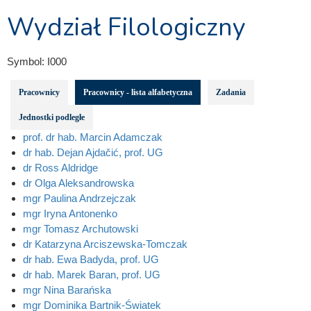
Wydział Filologiczny
Symbol:
I000
Pracownicy
Pracownicy - lista alfabetyczna
Zadania
Jednostki podległe
prof. dr hab. Marcin Adamczak
dr hab. Dejan Ajdačić, prof. UG
dr Ross Aldridge
dr Olga Aleksandrowska
mgr Paulina Andrzejczak
mgr Iryna Antonenko
mgr Tomasz Archutowski
dr Katarzyna Arciszewska-Tomczak
dr hab. Ewa Badyda, prof. UG
dr hab. Marek Baran, prof. UG
mgr Nina Barańska
mgr Dominika Bartnik-Światek