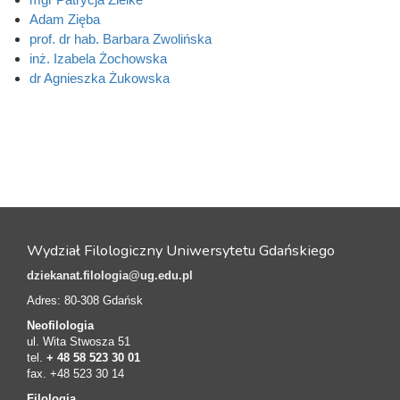
Adam Zięba
prof. dr hab. Barbara Zwolińska
inż. Izabela Żochowska
dr Agnieszka Żukowska
Wydział Filologiczny Uniwersytetu Gdańskiego
dziekanat.filologia@ug.edu.pl
Adres: 80-308 Gdańsk
Neofilologia
ul. Wita Stwosza 51
tel.
+ 48 58 523 30 01
fax. +48 523 30 14
Filologia