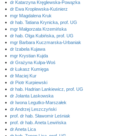
dr Katarzyna Kręglewska-Powązka
dr Ewa Kroplewska-Kuśnierz
mgr Magdalena Kruk
dr hab. Tatiana Krynicka, prof. UG
mgr Małgorzata Krzemińska
dr hab. Olga Kubińska, prof. UG
mgr Barbara Kuczmarska-Urbaniak
dr Izabela Kujawa
mgr Krystian Kujda
dr Grażyna Kulpa-Woś
dr Łukasz Kumięga
dr Maciej Kur
dr Piotr Kurpiewski
dr hab. Hadrian Lankiewicz, prof. UG
dr Jolanta Laskowska
dr Iwona Legutko-Marszałek
dr Andrzej Leszczyński
prof. dr hab. Sławomir Leśniak
prof. dr hab. Aneta Lewińska
dr Aneta Lica
dr hab. Zenon Lica, prof. UG