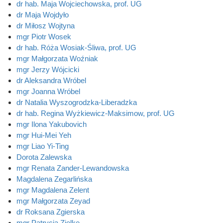
dr hab. Maja Wojciechowska, prof. UG
dr Maja Wojdyło
dr Miłosz Wojtyna
mgr Piotr Wosek
dr hab. Róża Wosiak-Śliwa, prof. UG
mgr Małgorzata Woźniak
mgr Jerzy Wójcicki
dr Aleksandra Wróbel
mgr Joanna Wróbel
dr Natalia Wyszogrodzka-Liberadzka
dr hab. Regina Wyżkiewicz-Maksimow, prof. UG
mgr Ilona Yakubovich
mgr Hui-Mei Yeh
mgr Liao Yi-Ting
Dorota Zalewska
mgr Renata Zander-Lewandowska
Magdalena Zegarlińska
mgr Magdalena Zelent
mgr Małgorzata Zeyad
dr Roksana Zgierska
mgr Patrycja Zielke