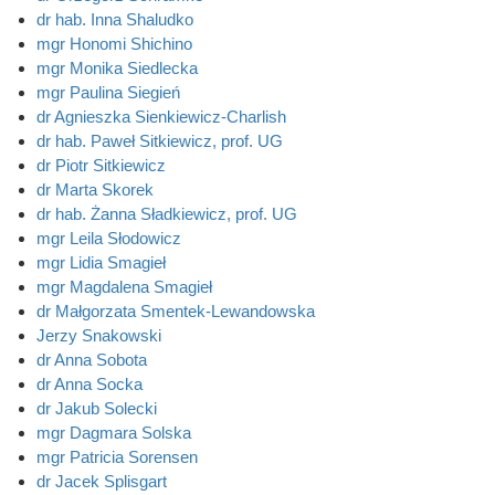
dr hab. Inna Shaludko
mgr Honomi Shichino
mgr Monika Siedlecka
mgr Paulina Siegień
dr Agnieszka Sienkiewicz-Charlish
dr hab. Paweł Sitkiewicz, prof. UG
dr Piotr Sitkiewicz
dr Marta Skorek
dr hab. Żanna Sładkiewicz, prof. UG
mgr Leila Słodowicz
mgr Lidia Smagieł
mgr Magdalena Smagieł
dr Małgorzata Smentek-Lewandowska
Jerzy Snakowski
dr Anna Sobota
dr Anna Socka
dr Jakub Solecki
mgr Dagmara Solska
mgr Patricia Sorensen
dr Jacek Splisgart