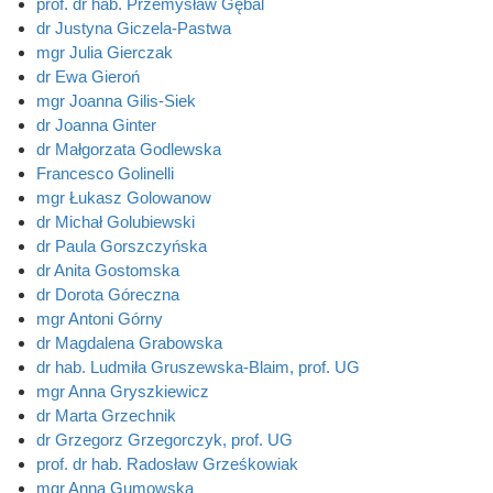
prof. dr hab. Przemysław Gębal
dr Justyna Giczela-Pastwa
mgr Julia Gierczak
dr Ewa Gieroń
mgr Joanna Gilis-Siek
dr Joanna Ginter
dr Małgorzata Godlewska
Francesco Golinelli
mgr Łukasz Golowanow
dr Michał Golubiewski
dr Paula Gorszczyńska
dr Anita Gostomska
dr Dorota Góreczna
mgr Antoni Górny
dr Magdalena Grabowska
dr hab. Ludmiła Gruszewska-Blaim, prof. UG
mgr Anna Gryszkiewicz
dr Marta Grzechnik
dr Grzegorz Grzegorczyk, prof. UG
prof. dr hab. Radosław Grześkowiak
mgr Anna Gumowska