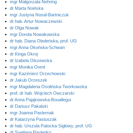
mgr Małgorzata Nehring
dr Marta Noińska
mgr Justyna Nosal-Bartniczuk
dr hab. Artur Nowaczewski
dr Olga Nowak
mgr Dorota Nowakowska
dr hab. Diana Oboleńska, prof. UG
mgr Anna Okońska-Schwan
dr Kinga Okroj
dr Izabela Olszewska
mgr Monika Orent
mgr Kazimierz Orzechowski
dr Jakub Orzeszek
mgr Magdalena Osolińska-Tworkowska
prof. dr hab. Wojciech Owczarski
dr Anna Pająkowska-Bouallegui
dr Dariusz Pakalski
mgr Joanna Pasternak
dr Katarzyna Pastuszak
dr hab. Urszula Patocka-Sigłowy, prof. UG
dr Svetlana Pavlenko