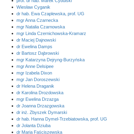
prof. dr hab. Marek Cybulski
Wiesław Cyganik
dr hab. Ewa Czaplewska, prof. UG
mgr Anna Czarnecka
mgr Natalia Czarnowska
mgr Linda Czernichowska-Kramarz
dr Maciej Dajnowski
dr Ewelina Damps
dr Bartosz Dąbrowski
mgr Katarzyna Dejryng-Burzyńska
mgr Anne Delsipee
mgr Izabela Dixon
mgr Jan Doroszewski
dr Helena Draganik
dr Karolina Drozdowska
mgr Ewelina Drzazga
dr Joanna Drzazgowska
dr inż. Zbyszek Dymarski
dr hab. Hanna Dymel-Trzebiatowska, prof. UG
dr Jolanta Dziuba
dr Maria Faściszewska