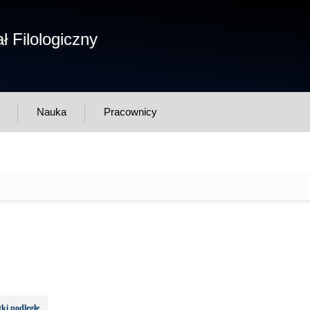
Form
ł Filologiczny
Szukaj
wys
Nauka
Pracownicy
ki podległe