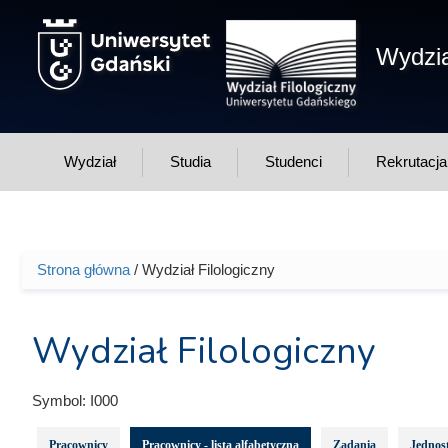
Przejdź do treści
Wydzia
Wydział
Studia
Studenci
Rekrutacja
Strona główna
/ Wydział Filologiczny
Jesteś tutaj
Wydział Filologiczny
Symbol:
I000
Pracownicy
Pracownicy - lista alfabetyczna
Zadania
Jednost