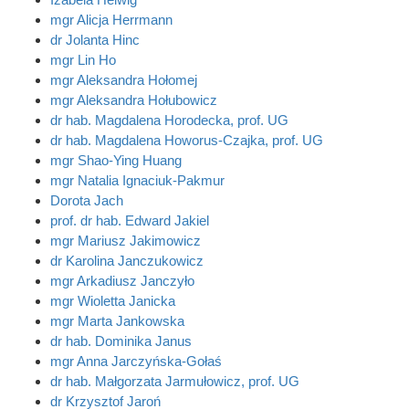
mgr Alicja Herrmann
dr Jolanta Hinc
mgr Lin Ho
mgr Aleksandra Hołomej
mgr Aleksandra Hołubowicz
dr hab. Magdalena Horodecka, prof. UG
dr hab. Magdalena Howorus-Czajka, prof. UG
mgr Shao-Ying Huang
mgr Natalia Ignaciuk-Pakmur
Dorota Jach
prof. dr hab. Edward Jakiel
mgr Mariusz Jakimowicz
dr Karolina Janczukowicz
mgr Arkadiusz Janczyło
mgr Wioletta Janicka
mgr Marta Jankowska
dr hab. Dominika Janus
mgr Anna Jarczyńska-Gołaś
dr hab. Małgorzata Jarmułowicz, prof. UG
dr Krzysztof Jaroń