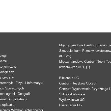
Międzynarodowe Centrum Badań n
Szczepionkami Przeciwnowotworo
logii
(ICCVS)
hemii
Międzynarodowe Centrum Teorii Tec
konomiczny
Kwantowych (ICTQT)
lologiczny
storyczny
Biblioteka UG
tematyki, Fizyki i Informatyki
Centrum Języków Obcych
auk Społecznych
Centrum Wychowania Fizycznego i 
eanografii i Geografii
Szkoły doktorskie
awa i Administracji
Wydawnictwo UG
arządzania
Biuro Karier UG
lniany Wydział Biotechnologii