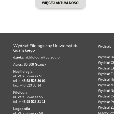
WIĘCEJ AKTUALNOŚCI
Wydział Filologiczny Uniwersytetu
Wydziały
Gdańskiego
Wydział Bio
dziekanat.filologia@ug.edu.pl
Wydział C
Adres: 80-308 Gdańsk
Wydział E
Neofilologia
Wydział Fi
ul. Wita Stwosza 51
Wydział Hi
tel.
+ 48 58 523 30 01
Wydział Ma
fax. +48 523 30 14
Wydział N
Filologia
Wydział Oc
ul. Wita Stwosza 55
tel.
+ 48 58 523 21 11
Wydział Pr
Wydział Z
Logopedia
Międzyucze
ul. Wita Stwosza 58