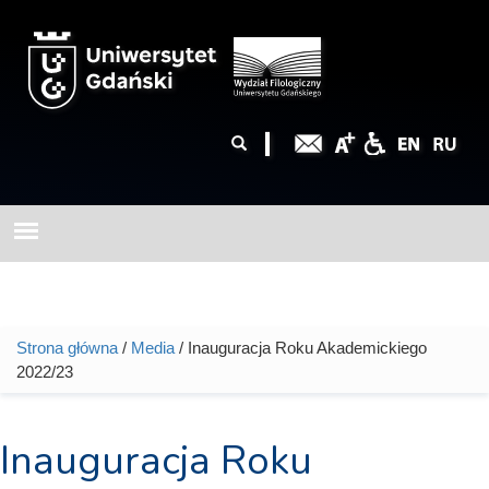
Przejdź do treści
Formularz
Szukaj
wyszukiwania
Strona główna
/
Media
/ Inauguracja Roku Akademickiego
Jesteś tutaj
2022/23
Inauguracja Roku