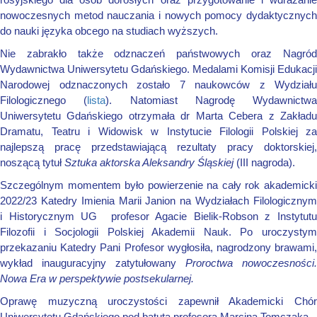
nowoczesnych metod nauczania i nowych pomocy dydaktycznych
do nauki języka obcego na studiach wyższych.
Nie zabrakło także odznaczeń państwowych oraz Nagród
Wydawnictwa Uniwersytetu Gdańskiego. Medalami Komisji Edukacji
Narodowej odznaczonych zostało 7 naukowców z Wydziału
Filologicznego (
lista
). Natomiast Nagrodę Wydawnictwa
Uniwersytetu Gdańskiego
otrzymała dr Marta Cebera z Zakład
Dramatu, Teatru i Widowisk w Instytucie Filologii Polskiej za
najlepszą pracę przedstawiającą rezultaty pracy doktorskiej,
noszącą tytuł
Sztuka aktorska Aleksandry Śląskiej
(III nagroda).
Szczególnym momentem było powierzenie
na cały rok akademick
2022/23
Katedry Imienia Marii Janion na Wydziałach Filologicznym
i Historycznym UG profesor Agacie Bielik-Robson z Instytutu
Filozofii i Socjologii Polskiej Akademii Nauk. Po uroczystym
przekazaniu Katedry Pani Profesor wygłosiła, nagrodzony brawami,
wykład inauguracyjny zatytułowany
Proroctwa nowoczesności.
Nowa Era w perspektywie postsekularnej.
Oprawę muzyczną uroczystości zapewnił Akademicki Chór
Uniwersytetu Gdańskiego pod batutą profesora Marcina Tomczaka.