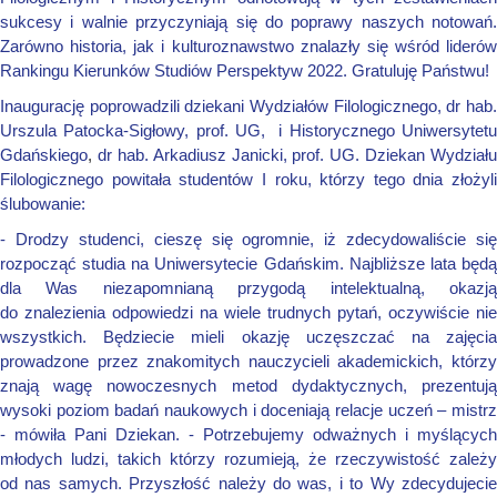
sukcesy i walnie przyczyniają się do poprawy naszych notowań.
Zarówno historia, jak i kulturoznawstwo znalazły się wśród liderów
Rankingu Kierunków Studiów Perspektyw 2022. Gratuluję Państwu!
Inaugurację poprowadzili dziekani
Wydziałów Filologicznego,
dr hab
Urszula Patocka-Sigłowy, prof. UG,
i Historycznego Uniwersytet
Gdańskiego
,
dr hab. Arkadiusz Janicki, prof. UG. Dziekan Wydziału
Filologicznego powitała studentów I roku, którzy tego dnia złożyli
ślubowanie:
- Drodzy studenci, cieszę się ogromnie, iż zdecydowaliście się
rozpocząć studia na Uniwersytecie Gdańskim. Najbliższe lata będą
dla Was niezapomnianą przygodą intelektualną, okazją
do znalezienia odpowiedzi na wiele trudnych pytań, oczywiście nie
wszystkich. Będziecie mieli okazję uczęszczać na zajęcia
prowadzone przez znakomitych nauczycieli akademickich, którzy
znają wagę nowoczesnych metod dydaktycznych, prezentują
wysoki poziom badań naukowych i doceniają relacje uczeń – mistrz
- mówiła Pani Dziekan. - Potrzebujemy odważnych i myślących
młodych ludzi, takich którzy rozumieją, że rzeczywistość zależy
od nas samych. Przyszłość należy do was, i to Wy zdecydujecie