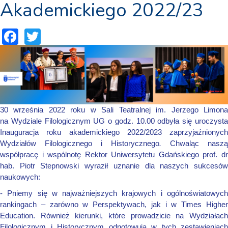
Akademickiego 2022/23
Facebook
Twitter
30 września 2022 roku
w Sali Teatralnej im. Jerzego Limon
na Wydziale Filologicznym UG
o godz. 10.00 odbyła się uroczyst
Inauguracja roku akademickiego 2022/2023 zaprzyjaźnionych
Wydziałów Filologicznego i Historycznego
.
Chwaląc naszą
współpracę i
wspólnotę
Rektor Uniwersytetu Gdańskiego prof. d
hab. Piotr Stepnowski wyraził uznanie dla naszych sukcesów
naukowych:
- Pniemy się w najważniejszych krajowych i ogólnoświatowych
rankingach – zarówno w Perspektywach, jak i w Times Higher
Education. Również kierunki, które prowadzicie na Wydziałach
Filologicznym i Historycznym odnotowują w tych zestawieniach