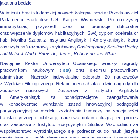
jaka ona będzie.
W imieniu braci studenckiej nowych kolegów powitał Przedstawiciel
Parlamentu Studentów UG, Kacper Wiśniewski. Po uroczystej
immatrykulacji przyszedł czas na promocje doktorskie
oraz wręczenie dyplomów habilitacyjnych. Swój dyplom odebrała dr
hab. Monika Szuba z Instytutu Anglistyki i Amerykanistyki, która
zasłużyła nań rozprawą zatytułowaną
Contemporary Scottish Poetr
and Natural World: Burnside, Jamie, Robertson and White.
Następnie Rektor Uniwersytetu Gdańskiego wręczył nagrody
pracownikom naukowym (
lista
) oraz siedmiu pracowniko
administracji. Nagrody indywidualne odebrało 20 naukowców
z Wydziału Filologicznego. Rektor przyznał także dwie nagrody dla
zespołów naukowych. Zespołowi z Instytutu Anglistyki
i Amerykanistyki za ponadprzeciętne zaangażowanie
w konsekwentne wdrażanie zasad innowacyjnej pedagogiki
partycypacyjnej w modelu kształcenia tłumaczy na specjalności
translatorycznej i publikację naukową dokumentującą ten proces
oraz zespołowi z Instytutu Rusycystyki i Studiów Wschodnich za
współautorstwo wyróżniającego się podręcznika do nauki języka
rosyjskiego dla osób dorosłych oraz przygotowanie i wdrażanie