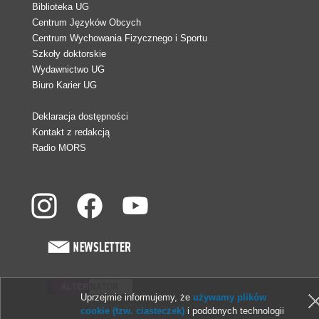
Biblioteka UG
Centrum Języków Obcych
Centrum Wychowania Fizycznego i Sportu
Szkoły doktorskie
Wydawnictwo UG
Biuro Karier UG
Deklaracja dostępności
Kontakt z redakcją
Radio MORS
Uprzejmie informujemy, że
używamy plików
© 2013-2026 Uniwersytet Gdański
cookie (tzw. ciasteczek)
i podobnych technologii