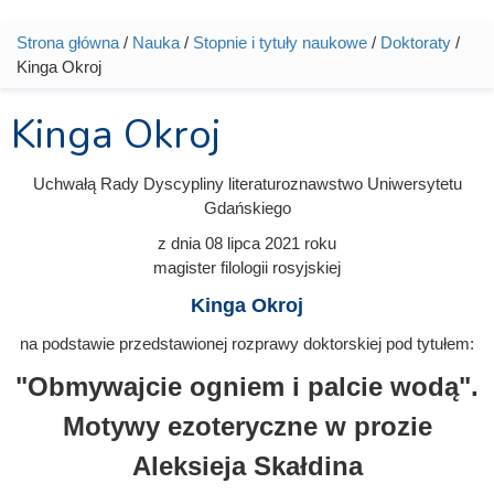
Strona główna
/
Nauka
/
Stopnie i tytuły naukowe
/
Doktoraty
/
Jesteś tutaj
Kinga Okroj
Kinga Okroj
Uchwałą Rady Dyscypliny literaturoznawstwo Uniwersytetu
Gdańskiego
z dnia
08 lipca 2021
roku
magister filologii rosyjskiej
Kinga Okroj
na podstawie przedstawionej rozprawy doktorskiej pod tytułem:
"Obmywajcie ogniem i palcie wodą".
Motywy ezoteryczne w prozie
Aleksieja Skałdina