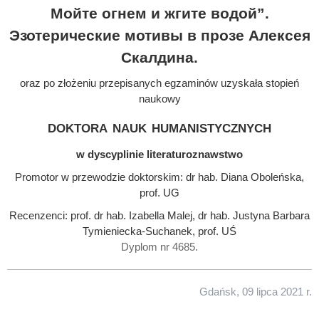
Мойте огнем и жгите водой”.
Эзотерические мотивы в прозе Алексея
Скалдина.
oraz po złożeniu przepisanych egzaminów uzyskała stopień
naukowy
doktora nauk humanistycznych
w dyscyplinie literaturoznawstwo
Promotor w przewodzie doktorskim: dr hab. Diana Oboleńska,
prof. UG
Recenzenci: prof. dr hab. Izabella Malej, dr hab. Justyna Barbara
Tymieniecka-Suchanek, prof. UŚ
Dyplom nr 4685.
Gdańsk, 09 lipca 2021 r.