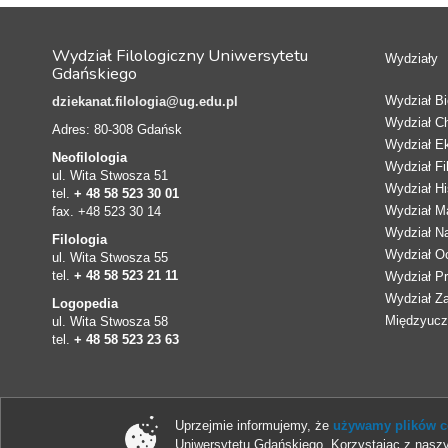
Wydział Filologiczny Uniwersytetu
Wydziały
Gdańskiego
Wydział Bio
dziekanat.filologia@ug.edu.pl
Wydział C
Adres: 80-308 Gdańsk
Wydział E
Neofilologia
Wydział Fi
ul. Wita Stwosza 51
Wydział Hi
tel.
+ 48 58 523 30 01
Wydział Ma
fax. +48 523 30 14
Wydział N
Filologia
Wydział Oc
ul. Wita Stwosza 55
tel.
+ 48 58 523 21 11
Wydział Pr
Wydział Z
Logopedia
Międzyucze
ul. Wita Stwosza 58
tel.
+ 48 58 523 23 63
Uprzejmie informujemy, że
używamy plików co
Uniwersytetu Gdańskiego. Korzystając z naszy