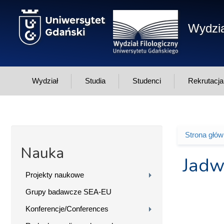
Przejdź do treści
Wydzia
Wydział
Studia
Studenci
Rekrutacja
Strona głó
Jesteś 
Nauka
Jadw
Projekty naukowe
Grupy badawcze SEA-EU
Konferencje/Conferences