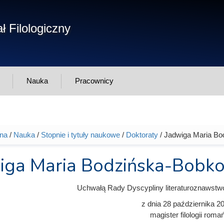
Form
ł Filologiczny
Szukaj
wys
Nauka
Pracownicy
wna
/
Nauka
/
Stopnie i tytuły naukowe
/
Doktoraty
/ Jadwiga Maria B
tutaj
iga Maria Bodzińska-Bobk
Uchwałą Rady Dyscypliny literaturoznawstw
z dnia
28 października 2
magister filologii roma