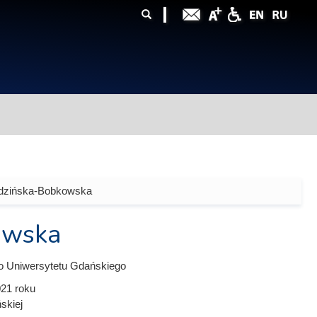
ularz
zukiwania
odzińska-Bobkowska
owska
o Uniwersytetu Gdańskiego
021
roku
ńskiej