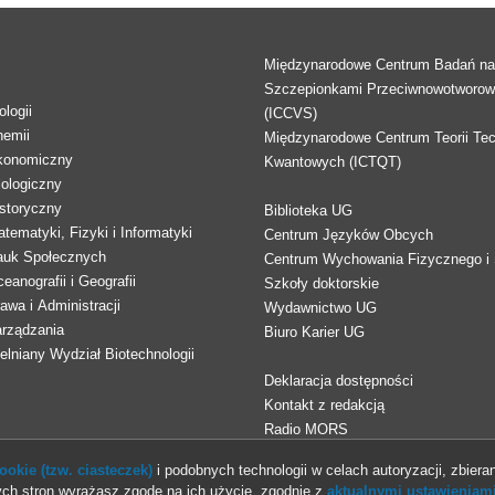
Międzynarodowe Centrum Badań n
Szczepionkami Przeciwnowotworo
logii
(ICCVS)
hemii
Międzynarodowe Centrum Teorii Tec
konomiczny
Kwantowych (ICTQT)
lologiczny
storyczny
Biblioteka UG
tematyki, Fizyki i Informatyki
Centrum Języków Obcych
auk Społecznych
Centrum Wychowania Fizycznego i 
eanografii i Geografii
Szkoły doktorskie
awa i Administracji
Wydawnictwo UG
arządzania
Biuro Karier UG
lniany Wydział Biotechnologii
Deklaracja dostępności
Kontakt z redakcją
Radio MORS
okie (tzw. ciasteczek)
i podobnych technologii w celach autoryzacji, zbieran
ch stron wyrażasz zgodę na ich użycie, zgodnie z
aktualnymi ustawieniami
© 2013-2026 Uniwersytet Gdański