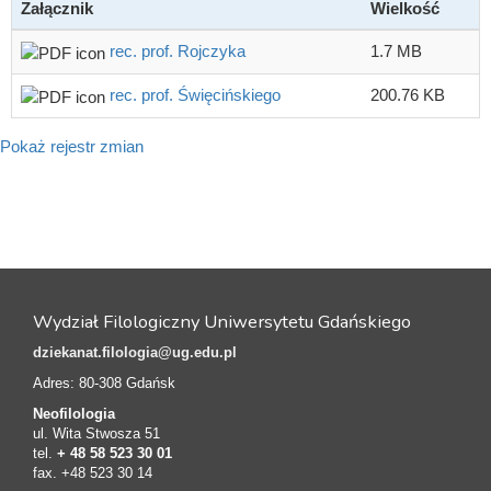
Załącznik
Wielkość
rec. prof. Rojczyka
1.7 MB
rec. prof. Święcińskiego
200.76 KB
Pokaż rejestr zmian
Wydział Filologiczny Uniwersytetu Gdańskiego
dziekanat.filologia@ug.edu.pl
Adres: 80-308 Gdańsk
Neofilologia
ul. Wita Stwosza 51
tel.
+ 48 58 523 30 01
fax. +48 523 30 14