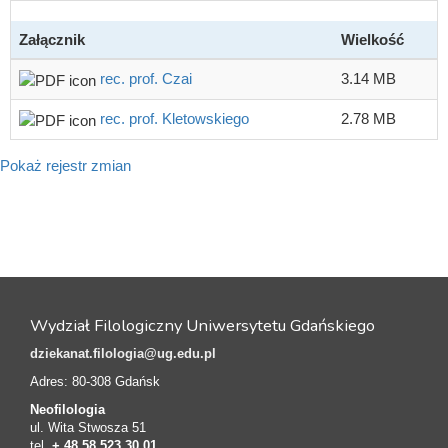
Załącznik
Wielkość
rec. prof. Czai
3.14 MB
rec. prof. Kletowskiego
2.78 MB
Pokaż rejestr zmian
Wydział Filologiczny Uniwersytetu Gdańskiego
dziekanat.filologia@ug.edu.pl
Adres: 80-308 Gdańsk
Neofilologia
ul. Wita Stwosza 51
tel.
+ 48 58 523 30 01