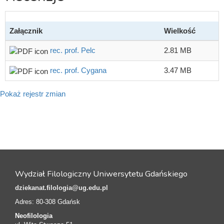
Załącznik
Wielkość
rec. prof. Pelc
2.81 MB
rec. prof. Cygana
3.47 MB
Pokaż rejestr zmian
Wydział Filologiczny Uniwersytetu Gdańskiego
dziekanat.filologia@ug.edu.pl
Adres: 80-308 Gdańsk
Neofilologia