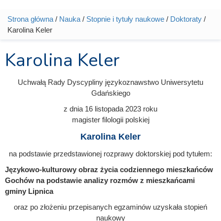
Strona główna
/
Nauka
/
Stopnie i tytuły naukowe
/
Doktoraty
/
Jesteś tutaj
Karolina Keler
Karolina Keler
Uchwałą Rady Dyscypliny językoznawstwo Uniwersytetu
Gdańskiego
z dnia
16 listopada 2023
roku
magister filologii polskiej
Karolina Keler
na podstawie przedstawionej rozprawy doktorskiej pod tytułem:
Językowo-kulturowy obraz życia codziennego mieszkańców
Gochów na podstawie analizy rozmów z mieszkańcami
gminy Lipnica
oraz po złożeniu przepisanych egzaminów uzyskała stopień
naukowy