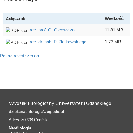
Załącznik
Wielkość
rec. prof. G. Ojcewicza
11.81 MB
rec. dr. hab. P. Złotkowskiego
1.73 MB
Pokaż rejestr zmian
Wydział Filologiczny Uniwersytetu Gdańskiego
dziekanat.filologia@ug.edu.pl
Adres: 80-308 Gdańsk
Neofilologia