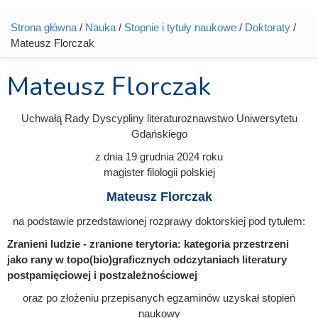
Strona główna
/
Nauka
/
Stopnie i tytuły naukowe
/
Doktoraty
/
Jesteś tutaj
Mateusz Florczak
Mateusz Florczak
Uchwałą Rady Dyscypliny literaturoznawstwo Uniwersytetu
Gdańskiego
z dnia
19 grudnia 2024
roku
magister filologii polskiej
Mateusz Florczak
na podstawie przedstawionej rozprawy doktorskiej pod tytułem:
Zranieni ludzie - zranione terytoria: kategoria przestrzeni
jako rany w topo(bio)graficznych odczytaniach literatury
postpamięciowej i postzależnościowej
oraz po złożeniu przepisanych egzaminów uzyskał stopień
naukowy