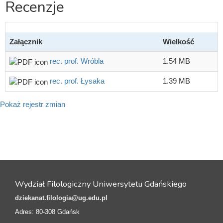
Recenzje
Załącznik
Wielkość
rec. prof. Wróbla
1.54 MB
rec. prof. Łysaka
1.39 MB
Pokaż rejestr zmian
Wydział Filologiczny Uniwersytetu Gdańskiego
dziekanat.filologia@ug.edu.pl
Adres: 80-308 Gdańsk