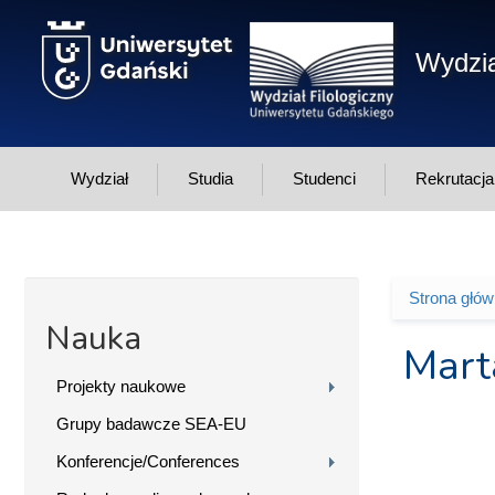
Przejdź do treści
Wydzia
Wydział
Studia
Studenci
Rekrutacja
Strona głó
Jesteś 
Nauka
Mart
Projekty naukowe
Grupy badawcze SEA-EU
Konferencje/Conferences