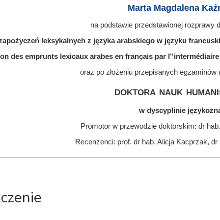
Marta Magdalena Kaź
na podstawie przedstawionej rozprawy do
zapożyczeń leksykalnych z języka arabskiego w języku francus
ion des emprunts lexicaux arabes en français par l‟intermédiaire
oraz po złożeniu przepisanych egzaminów 
doktora nauk humani
w dyscyplinie językoz
Promotor w przewodzie doktorskim: dr hab.
Recenzenci: prof. dr hab. Alicja Kacprzak, d
zczenie