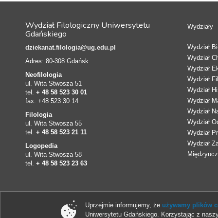
Wydział Filologiczny Uniwersytetu
Wydziały
Gdańskiego
Wydział Bio
dziekanat.filologia@ug.edu.pl
Wydział C
Adres: 80-308 Gdańsk
Wydział E
Neofilologia
Wydział Fi
ul. Wita Stwosza 51
Wydział Hi
tel.
+ 48 58 523 30 01
Wydział Ma
fax. +48 523 30 14
Wydział N
Filologia
Wydział Oc
ul. Wita Stwosza 55
tel.
+ 48 58 523 21 11
Wydział Pr
Wydział Z
Logopedia
Międzyucze
ul. Wita Stwosza 58
tel.
+ 48 58 523 23 63
Uprzejmie informujemy, że
używamy plików co
Uniwersytetu Gdańskiego. Korzystając z naszy