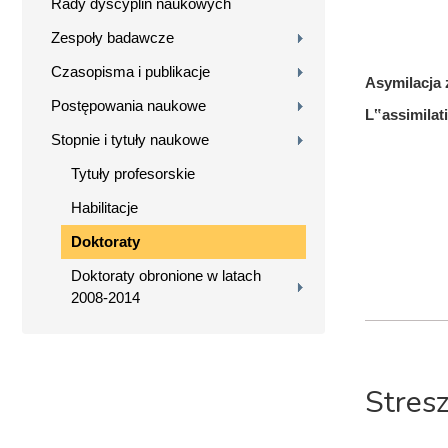
Rady dyscyplin naukowych
Zespoły badawcze
Czasopisma i publikacje
Asymilacja 
Postępowania naukowe
L‟assimilat
Stopnie i tytuły naukowe
Tytuły profesorskie
Habilitacje
Doktoraty
Doktoraty obronione w latach
2008-2014
Stres