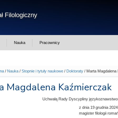
Form
ł Filologiczny
Szukaj
wys
Nauka
Pracownicy
wna
/
Nauka
/
Stopnie i tytuły naukowe
/
Doktoraty
/ Marta Magdalena
tutaj
a Magdalena Kaźmierczak
Uchwałą Rady Dyscypliny językoznawstwo
z dnia
19 grudnia 2024
magister filologii roma