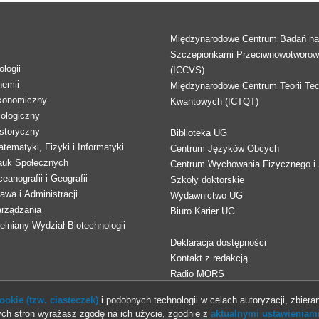
Międzynarodowe Centrum Badań n
Szczepionkami Przeciwnowotworo
logii
(ICCVS)
hemii
Międzynarodowe Centrum Teorii Tec
konomiczny
Kwantowych (ICTQT)
lologiczny
storyczny
Biblioteka UG
tematyki, Fizyki i Informatyki
Centrum Języków Obcych
auk Społecznych
Centrum Wychowania Fizycznego i 
eanografii i Geografii
Szkoły doktorskie
awa i Administracji
Wydawnictwo UG
arządzania
Biuro Karier UG
lniany Wydział Biotechnologii
Deklaracja dostępności
Kontakt z redakcją
Radio MORS
okie (tzw. ciasteczek)
i podobnych technologii w celach autoryzacji, zbieran
ch stron wyrażasz zgodę na ich użycie, zgodnie z
aktualnymi ustawieniami
© 2013-2026 Uniwersytet Gdański