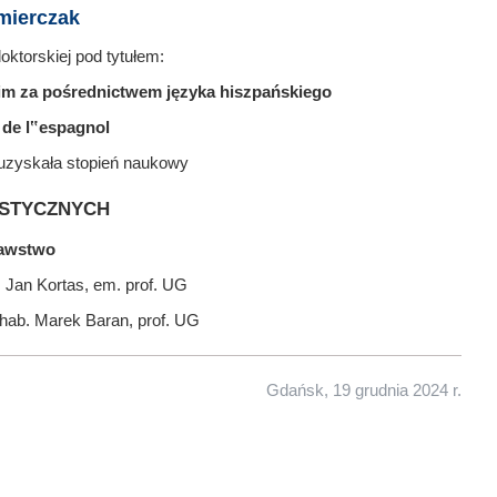
mierczak
ktorskiej pod tytułem:
kim za pośrednictwem języka hiszpańskiego
 de l‟espagnol
uzyskała stopień naukowy
stycznych
nawstwo
 Jan Kortas, em. prof. UG
r hab. Marek Baran, prof. UG
Gdańsk, 19 grudnia 2024 r.