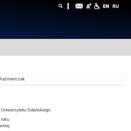
ularz
zukiwania
 Kaźmierczak
 Uniwersytetu Gdańskiego
roku
ńskiej