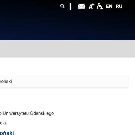
ularz
zukiwania
roński
o Uniwersytetu Gdańskiego
oku
oński