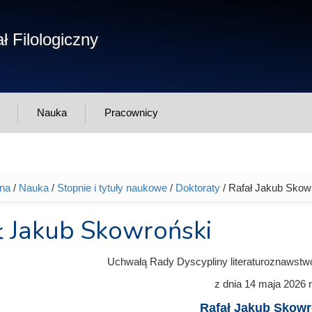
Form
ł Filologiczny
Szukaj
wys
Nauka
Pracownicy
wna
/
Nauka
/
Stopnie i tytuły naukowe
/
Doktoraty
/ Rafał Jakub Skow
tutaj
ł Jakub Skowroński
Uchwałą Rady Dyscypliny literaturoznawstw
z dnia
14 maja 2026
r
Rafał Jakub Skowr