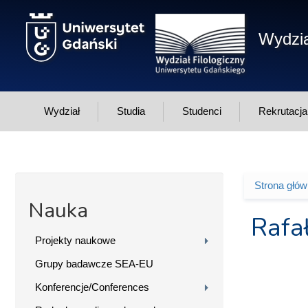
Przejdź do treści
Wydzia
Wydział
Studia
Studenci
Rekrutacja
Strona głó
Jesteś 
Nauka
Rafa
Projekty naukowe
Grupy badawcze SEA-EU
Konferencje/Conferences