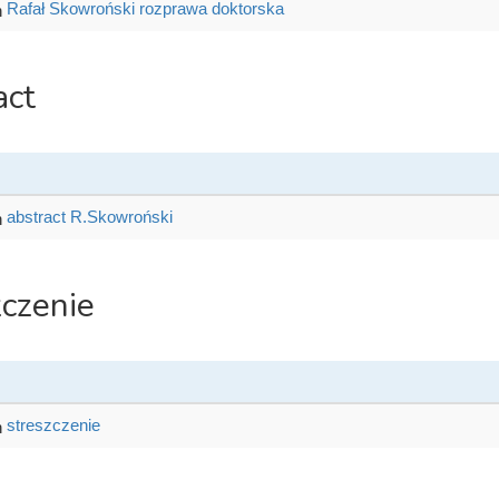
Rafał Skowroński rozprawa doktorska
act
abstract R.Skowroński
zczenie
streszczenie