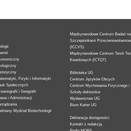
Międzynarodowe Centrum Badań n
Szczepionkami Przeciwnowotworo
logii
(ICCVS)
hemii
Międzynarodowe Centrum Teorii Tec
konomiczny
Kwantowych (ICTQT)
lologiczny
storyczny
Biblioteka UG
tematyki, Fizyki i Informatyki
Centrum Języków Obcych
auk Społecznych
Centrum Wychowania Fizycznego i 
eanografii i Geografii
Szkoły doktorskie
awa i Administracji
Wydawnictwo UG
arządzania
Biuro Karier UG
lniany Wydział Biotechnologii
Deklaracja dostępności
Kontakt z redakcją
Radio MORS