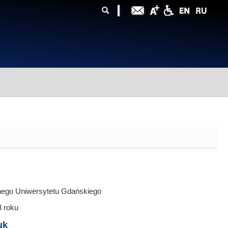
ularz
zukiwania
nego Uniwersytetu Gdańskiego
3
roku
uk