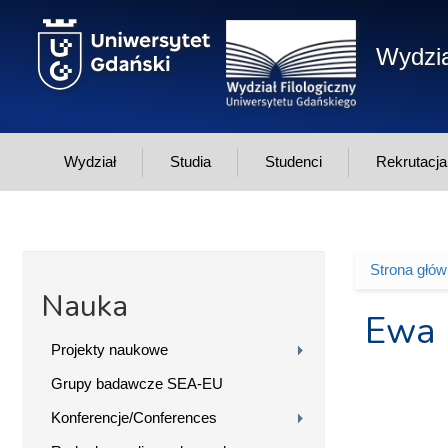
Przejdź do treści
Wydzia
Wydział
Studia
Studenci
Rekrutacja
Strona głó
Jesteś 
Nauka
Ewa 
Projekty naukowe
Grupy badawcze SEA-EU
Konferencje/Conferences