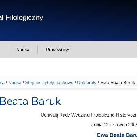
Form
ł Filologiczny
Szukaj
wys
Nauka
Pracownicy
wna
/
Nauka
/
Stopnie i tytuły naukowe
/
Doktoraty
/ Ewa Beata Baruk
tutaj
Beata Baruk
Uchwałą Rady Wydziału Filologiczno-Historycz
z dnia
12 czerwca 200
Ewa Beata Bar