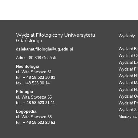
Wydział Filologiczny Uniwersytetu
Wydziały
Gdańskiego
Wydział Bio
dziekanat.filologia@ug.edu.pl
Wydział C
Adres: 80-308 Gdańsk
Wydział E
Neofilologia
Wydział Fi
ul. Wita Stwosza 51
Wydział Hi
tel.
+ 48 58 523 30 01
Wydział Ma
fax. +48 523 30 14
Wydział N
Filologia
Wydział Oc
ul. Wita Stwosza 55
tel.
+ 48 58 523 21 11
Wydział Pr
Wydział Z
Logopedia
Międzyucze
ul. Wita Stwosza 58
tel.
+ 48 58 523 23 63