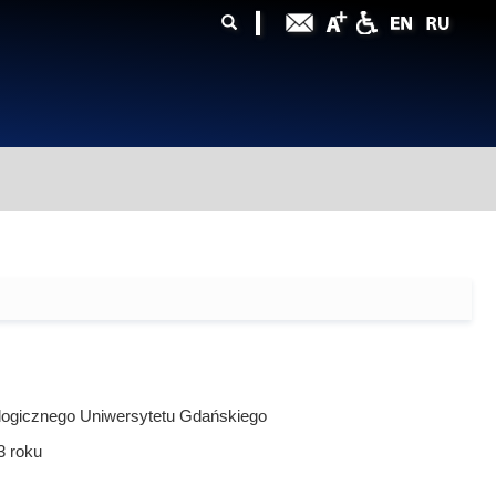
ularz
zukiwania
lologicznego Uniwersytetu Gdańskiego
3
roku