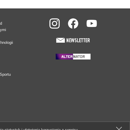
ad
wymi
hnologii
Sportu
ia statystyk i ułatwienia korzystania z serwisu