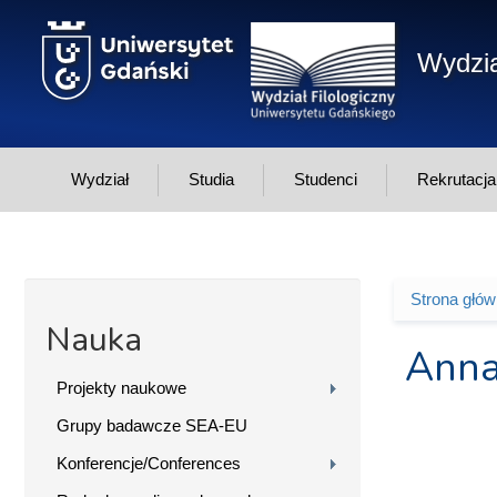
Przejdź do treści
Wydzia
Wydział
Studia
Studenci
Rekrutacja
Strona głó
Jesteś 
Nauka
Anna
Projekty naukowe
Grupy badawcze SEA-EU
Konferencje/Conferences