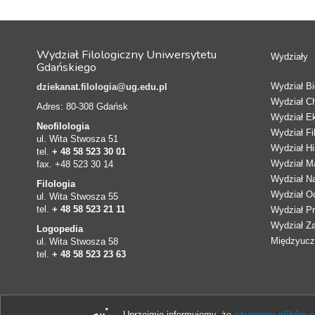
Wydział Filologiczny Uniwersytetu
Wydziały
Gdańskiego
Wydział Bio
dziekanat.filologia@ug.edu.pl
Wydział C
Adres: 80-308 Gdańsk
Wydział E
Neofilologia
Wydział Fi
ul. Wita Stwosza 51
Wydział Hi
tel.
+ 48 58 523 30 01
Wydział Ma
fax. +48 523 30 14
Wydział N
Filologia
Wydział Oc
ul. Wita Stwosza 55
tel.
+ 48 58 523 21 11
Wydział Pr
Wydział Z
Logopedia
Międzyucze
ul. Wita Stwosza 58
tel.
+ 48 58 523 23 63
Uprzejmie informujemy, że
używamy plików co