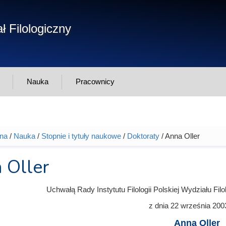
Form
ł Filologiczny
Szukaj
wys
Nauka
Pracownicy
wna
/
Nauka
/
Stopnie i tytuły naukowe
/
Doktoraty
/ Anna Oller
tutaj
 Oller
Uchwałą Rady Instytutu Filologii Polskiej Wydziału Fi
z dnia
22 września 200
Anna Oller