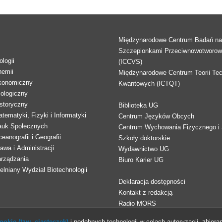
Międzynarodowe Centrum Badań n
Szczepionkami Przeciwnowotworo
logii
(ICCVS)
hemii
Międzynarodowe Centrum Teorii Tec
konomiczny
Kwantowych (ICTQT)
lologiczny
storyczny
Biblioteka UG
tematyki, Fizyki i Informatyki
Centrum Języków Obcych
auk Społecznych
Centrum Wychowania Fizycznego i 
eanografii i Geografii
Szkoły doktorskie
awa i Administracji
Wydawnictwo UG
arządzania
Biuro Karier UG
lniany Wydział Biotechnologii
Deklaracja dostępności
Kontakt z redakcją
Radio MORS
okie (tzw. ciasteczek)
i podobnych technologii w celach autoryzacji, zbieran