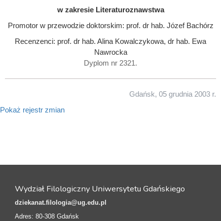
w zakresie Literaturoznawstwa
Promotor w przewodzie doktorskim: prof. dr hab. Józef Bachórz
Recenzenci: prof. dr hab. Alina Kowalczykowa, dr hab. Ewa
Nawrocka
Dyplom nr 2321.
Gdańsk, 05 grudnia 2003 r.
Pokaż rejestr zmian
Wydział Filologiczny Uniwersytetu Gdańskiego
dziekanat.filologia@ug.edu.pl
Adres: 80-308 Gdańsk