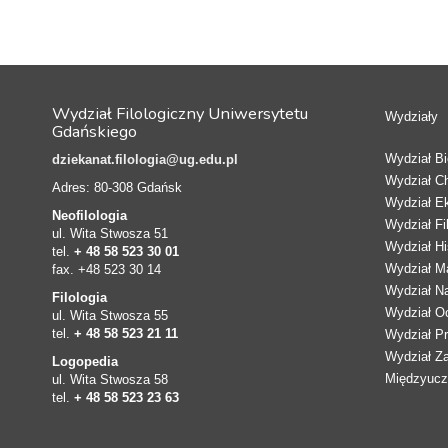
Wydział Filologiczny Uniwersytetu
Wydziały
Gdańskiego
Wydział Bio
dziekanat.filologia@ug.edu.pl
Wydział C
Adres: 80-308 Gdańsk
Wydział E
Neofilologia
Wydział Fi
ul. Wita Stwosza 51
Wydział Hi
tel.
+ 48 58 523 30 01
Wydział Ma
fax. +48 523 30 14
Wydział N
Filologia
Wydział Oc
ul. Wita Stwosza 55
tel.
+ 48 58 523 21 11
Wydział Pr
Wydział Z
Logopedia
Międzyucze
ul. Wita Stwosza 58
tel.
+ 48 58 523 23 63