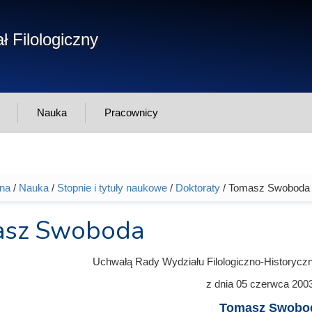
Form
ł Filologiczny
Szukaj
wys
Nauka
Pracownicy
wna
/
Nauka
/
Stopnie i tytuły naukowe
/
Doktoraty
/ Tomasz Swoboda
tutaj
sz Swoboda
Uchwałą Rady Wydziału Filologiczno-Historycz
z dnia
05 czerwca 200
Tomasz Swobo