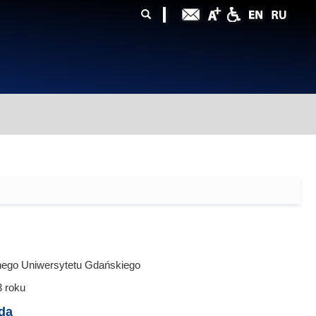
ularz
zukiwania
nego Uniwersytetu Gdańskiego
3
roku
da