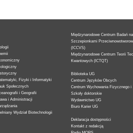
Międzynarodowe Centrum Badań n
Szczepionkami Przeciwnowotworo
logii
(ICCVS)
hemii
Międzynarodowe Centrum Teorii Tec
konomiczny
Kwantowych (ICTQT)
lologiczny
storyczny
Biblioteka UG
tematyki, Fizyki i Informatyki
Centrum Języków Obcych
auk Społecznych
Centrum Wychowania Fizycznego i 
eanografii i Geografii
Szkoły doktorskie
awa i Administracji
Wydawnictwo UG
arządzania
Biuro Karier UG
lniany Wydział Biotechnologii
Deklaracja dostępności
Kontakt z redakcją
Radio MORS