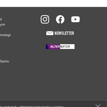
ad
wymi
hnologii
Sportu
ia statystyk i ułatwienia korzystania z serwisu