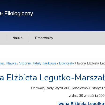
Form
ł Filologiczny
Szukaj
wys
Nauka
Pracownicy
wna
/
Nauka
/
Stopnie i tytuły naukowe
/
Doktoraty
/ Iwona Elżbieta Le
tutaj
a Elżbieta Legutko-Marsza
Uchwałą Rady Wydziału Filologiczno-Historycz
z dnia
30 września 200
Iwona Elżbieta Legutko