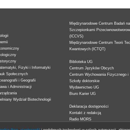
Międzynarodowe Centrum Badań n
Szczepionkami Przeciwnowotworo
logii
(ICCVS)
hemii
Międzynarodowe Centrum Teorii Tec
konomiczny
Kwantowych (ICTQT)
lologiczny
storyczny
Biblioteka UG
tematyki, Fizyki i Informatyki
Centrum Języków Obcych
auk Społecznych
Centrum Wychowania Fizycznego i 
eanografii i Geografii
Szkoły doktorskie
awa i Administracji
Wydawnictwo UG
arządzania
Biuro Karier UG
lniany Wydział Biotechnologii
Deklaracja dostępności
Kontakt z redakcją
Radio MORS
okie (tzw. ciasteczek)
i podobnych technologii w celach autoryzacji, zbieran