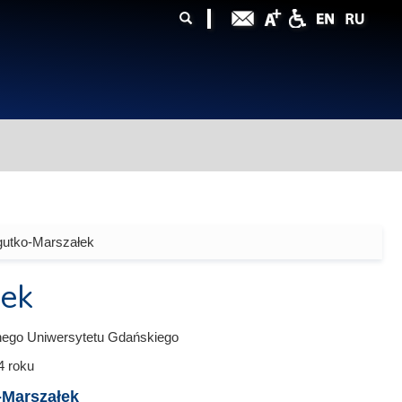
ularz
zukiwania
gutko-Marszałek
łek
nego Uniwersytetu Gdańskiego
4
roku
-Marszałek