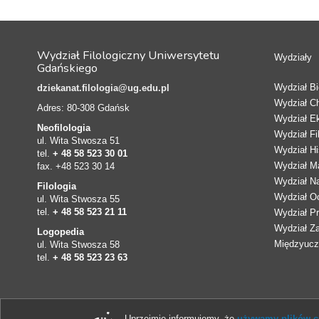
Wydział Filologiczny Uniwersytetu
Wydziały
Gdańskiego
Wydział Bio
dziekanat.filologia@ug.edu.pl
Wydział C
Adres: 80-308 Gdańsk
Wydział E
Neofilologia
Wydział Fi
ul. Wita Stwosza 51
Wydział Hi
tel.
+ 48 58 523 30 01
Wydział Ma
fax. +48 523 30 14
Wydział N
Filologia
Wydział Oc
ul. Wita Stwosza 55
tel.
+ 48 58 523 21 11
Wydział Pr
Wydział Z
Logopedia
Międzyucze
ul. Wita Stwosza 58
tel.
+ 48 58 523 23 63
Uprzejmie informujemy, że
używamy plików co