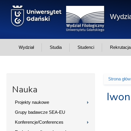
Przejdź do treści
Wydzia
Wydział
Studia
Studenci
Rekrutacja
Strona głó
Jesteś 
Nauka
Iwon
Projekty naukowe
Grupy badawcze SEA-EU
Konferencje/Conferences