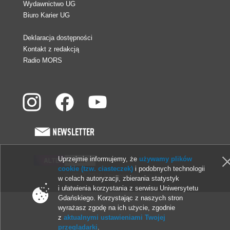
Wydawnictwo UG
Biuro Karier UG
Deklaracja dostępności
Kontakt z redakcją
Radio MORS
Uprzejmie informujemy, że
używamy plików
cookie (tzw. ciasteczek)
i podobnych technologii
© 2013-2026 Uniwersytet Gdański
w celach autoryzacji, zbierania statystyk
i ułatwienia korzystania z serwisu Uniwersytetu
Gdańskiego. Korzystając z naszych stron
wyrażasz zgodę na ich użycie, zgodnie
z
aktualnymi ustawieniami Twojej
przeglądarki
.