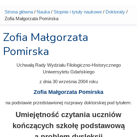
Strona główna
/
Nauka
/
Stopnie i tytuły naukowe
/
Doktoraty
/
Jesteś tutaj
Zofia Małgorzata Pomirska
Zofia Małgorzata
Pomirska
Uchwałą Rady Wydziału Filologiczno-Historycznego
Uniwersytetu Gdańskiego
z dnia
30 września 2004
roku
Zofia Małgorzata Pomirska
na podstawie przedstawionej rozprawy doktorskiej pod tytułem:
Umiejętność czytania uczniów
kończących szkołę podstawową
a problem dysleksji