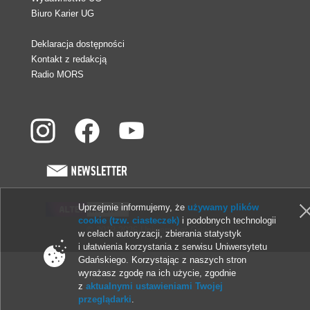
Biuro Karier UG
Deklaracja dostępności
Kontakt z redakcją
Radio MORS
Uprzejmie informujemy, że
używamy plików
cookie (tzw. ciasteczek)
i podobnych technologii
© 2013-2026 Uniwersytet Gdański
w celach autoryzacji, zbierania statystyk
i ułatwienia korzystania z serwisu Uniwersytetu
Gdańskiego. Korzystając z naszych stron
wyrażasz zgodę na ich użycie, zgodnie
z
aktualnymi ustawieniami Twojej
przeglądarki
.