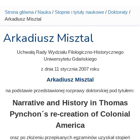
Strona główna
/
Nauka
/
Stopnie i tytuły naukowe
/
Doktoraty
/
Jesteś tutaj
Arkadiusz Misztal
Arkadiusz Misztal
Uchwałą Rady Wydziału Filologiczno-Historycznego
Uniwersytetu Gdańskiego
z dnia
11 stycznia 2007
roku
Arkadiusz Misztal
na podstawie przedstawionej rozprawy doktorskiej pod tytułem:
Narrative and History in Thomas
Pynchon´s re-creation of Colonial
America
oraz po złożeniu przepisanych egzaminów uzyskał stopień