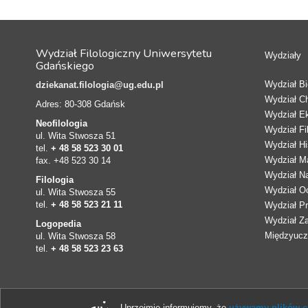
Wydział Filologiczny Uniwersytetu
Wydziały
Gdańskiego
Wydział Bio
dziekanat.filologia@ug.edu.pl
Wydział C
Adres: 80-308 Gdańsk
Wydział E
Neofilologia
Wydział Fi
ul. Wita Stwosza 51
Wydział Hi
tel.
+ 48 58 523 30 01
Wydział Ma
fax. +48 523 30 14
Wydział N
Filologia
Wydział Oc
ul. Wita Stwosza 55
tel.
+ 48 58 523 21 11
Wydział Pr
Wydział Z
Logopedia
Międzyucze
ul. Wita Stwosza 58
tel.
+ 48 58 523 23 63
Uprzejmie informujemy, że
używamy plików co