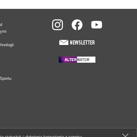
ad
wymi
hnologii
Sportu
ia statystyk i ułatwienia korzystania z serwisu