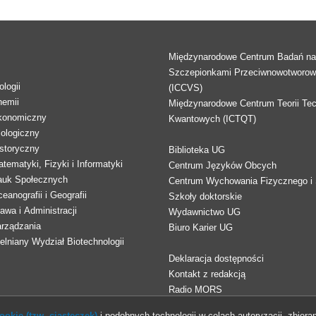
Międzynarodowe Centrum Badań n
Szczepionkami Przeciwnowotworo
logii
(ICCVS)
hemii
Międzynarodowe Centrum Teorii Tec
konomiczny
Kwantowych (ICTQT)
lologiczny
storyczny
Biblioteka UG
tematyki, Fizyki i Informatyki
Centrum Języków Obcych
auk Społecznych
Centrum Wychowania Fizycznego i 
eanografii i Geografii
Szkoły doktorskie
awa i Administracji
Wydawnictwo UG
arządzania
Biuro Karier UG
lniany Wydział Biotechnologii
Deklaracja dostępności
Kontakt z redakcją
Radio MORS
okie (tzw. ciasteczek)
i podobnych technologii w celach autoryzacji, zbieran