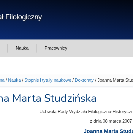
Form
ł Filologiczny
Szukaj
wys
Nauka
Pracownicy
wna
/
Nauka
/
Stopnie i tytuły naukowe
/
Doktoraty
/ Joanna Marta Stu
tutaj
na Marta Studzińska
Uchwałą Rady Wydziału Filologiczno-Historycz
z dnia
08 marca 2007
Joanna Marta Stud