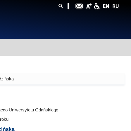
ularz
zukiwania
dzińska
nego Uniwersytetu Gdańskiego
roku
zińska