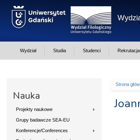
Przejdź do treści
Wydzia
Wydział
Studia
Studenci
Rekrutacja
Strona głó
Jesteś 
Nauka
Joan
Projekty naukowe
Grupy badawcze SEA-EU
Konferencje/Conferences