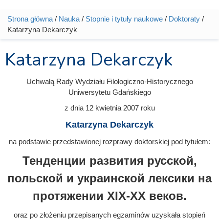
Strona główna
/
Nauka
/
Stopnie i tytuły naukowe
/
Doktoraty
/
Jesteś tutaj
Katarzyna Dekarczyk
Katarzyna Dekarczyk
Uchwałą Rady Wydziału Filologiczno-Historycznego
Uniwersytetu Gdańskiego
z dnia
12 kwietnia 2007
roku
Katarzyna Dekarczyk
na podstawie przedstawionej rozprawy doktorskiej pod tytułem:
Тенденции развития русской,
польской и украинской лексики на
протяжении XIX-XX веков.
oraz po złożeniu przepisanych egzaminów uzyskała stopień