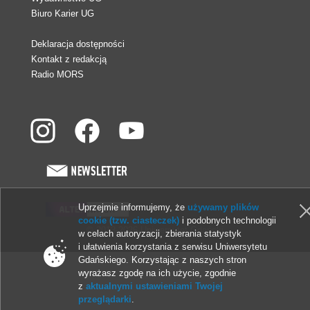
Biuro Karier UG
Deklaracja dostępności
Kontakt z redakcją
Radio MORS
Uprzejmie informujemy, że
używamy plików
cookie (tzw. ciasteczek)
i podobnych technologii
© 2013-2026 Uniwersytet Gdański
w celach autoryzacji, zbierania statystyk
i ułatwienia korzystania z serwisu Uniwersytetu
Gdańskiego. Korzystając z naszych stron
wyrażasz zgodę na ich użycie, zgodnie
z
aktualnymi ustawieniami Twojej
przeglądarki
.