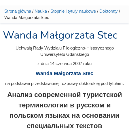
Strona główna
/
Nauka
/
Stopnie i tytuły naukowe
/
Doktoraty
/
Jesteś tutaj
Wanda Małgorzata Stec
Wanda Małgorzata Stec
Uchwałą Rady Wydziału Filologiczno-Historycznego
Uniwersytetu Gdańskiego
z dnia
14 czerwca 2007
roku
Wanda Małgorzata Stec
na podstawie przedstawionej rozprawy doktorskiej pod tytułem:
Анализ современной туристской
терминологии в русском и
польском языках на основании
специальных текстов