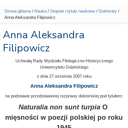
Strona główna
/
Nauka
/
Stopnie i tytuły naukowe
/
Doktoraty
/
Jesteś tutaj
Anna Aleksandra Filipowicz
Anna Aleksandra
Filipowicz
Uchwałą Rady Wydziału Filologiczno-Historycznego
Uniwersytetu Gdańskiego
z dnia
27 września 2007
roku
Anna Aleksandra Filipowicz
na podstawie przedstawionej rozprawy doktorskiej pod tytułem:
Naturalia non sunt turpia
O
mięsności w poezji polskiej po roku
1945