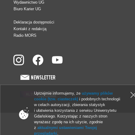
Wydawnictwo UG
Biuro Karier UG
Deklaracja dostępności
Kontakt z redakcją
Radio MORS
Uprzejmie informujemy, że
używamy plików
cookie (tzw. ciasteczek)
i podobnych technologii
© 2013-2026 Uniwersytet Gdański
w celach autoryzacji, zbierania statystyk
i ułatwienia korzystania z serwisu Uniwersytetu
Gdańskiego. Korzystając z naszych stron
wyrażasz zgodę na ich użycie, zgodnie
z
aktualnymi ustawieniami Twojej
przeglądarki
.