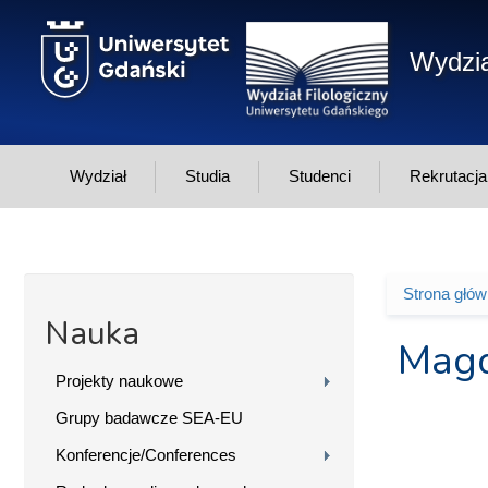
Przejdź do treści
Wydzia
Wydział
Studia
Studenci
Rekrutacja
Strona głó
Jesteś 
Nauka
Magd
Projekty naukowe
Grupy badawcze SEA-EU
Konferencje/Conferences