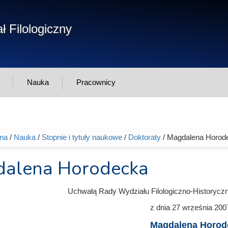
Form
ł Filologiczny
Szukaj
wys
Nauka
Pracownicy
wna
/
Nauka
/
Stopnie i tytuły naukowe
/
Doktoraty
/ Magdalena Horod
tutaj
alena Horodecka
Uchwałą Rady Wydziału Filologiczno-Historycz
z dnia
27 września 200
Magdalena Horod