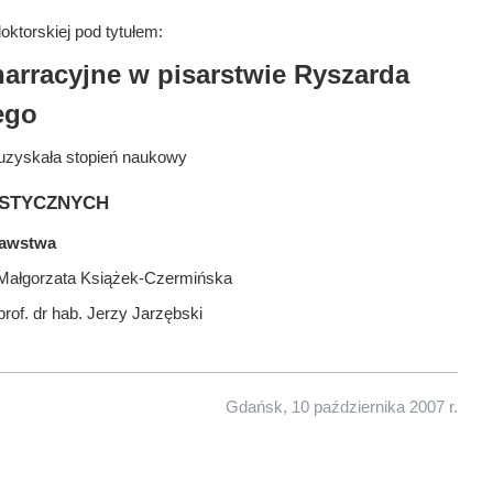
ktorskiej pod tytułem:
narracyjne w pisarstwie Ryszarda
ego
uzyskała stopień naukowy
stycznych
nawstwa
. Małgorzata Książek-Czermińska
rof. dr hab. Jerzy Jarzębski
Gdańsk, 10 października 2007 r.