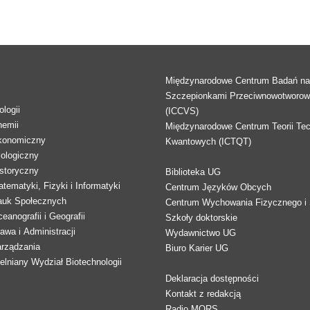
Międzynarodowe Centrum Badań n
Szczepionkami Przeciwnowotworo
logii
(ICCVS)
hemii
Międzynarodowe Centrum Teorii Tec
konomiczny
Kwantowych (ICTQT)
lologiczny
storyczny
Biblioteka UG
tematyki, Fizyki i Informatyki
Centrum Języków Obcych
auk Społecznych
Centrum Wychowania Fizycznego i 
eanografii i Geografii
Szkoły doktorskie
awa i Administracji
Wydawnictwo UG
arządzania
Biuro Karier UG
lniany Wydział Biotechnologii
Deklaracja dostępności
Kontakt z redakcją
Radio MORS