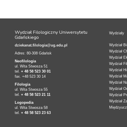
Wydział Filologiczny Uniwersytetu
Wydziały
Gdańskiego
Wydział Bio
dziekanat.filologia@ug.edu.pl
Wydział C
Adres: 80-308 Gdańsk
Wydział E
Neofilologia
Wydział Fi
ul. Wita Stwosza 51
Wydział Hi
tel.
+ 48 58 523 30 01
Wydział Ma
fax. +48 523 30 14
Wydział N
Filologia
Wydział Oc
ul. Wita Stwosza 55
tel.
+ 48 58 523 21 11
Wydział Pr
Wydział Z
Logopedia
Międzyucze
ul. Wita Stwosza 58
tel.
+ 48 58 523 23 63