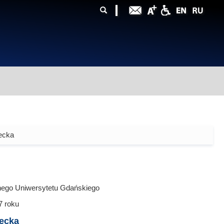
ularz
zukiwania
ecka
nego Uniwersytetu Gdańskiego
7
roku
ecka