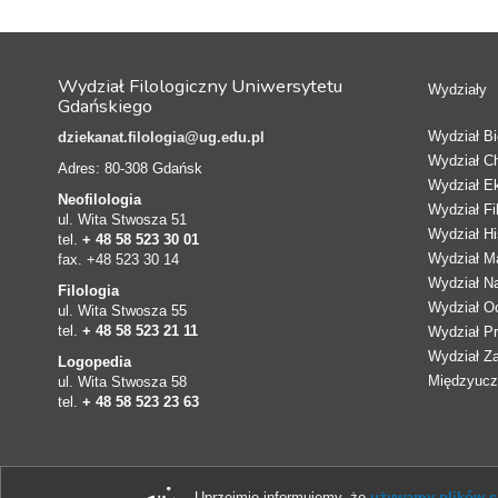
Wydział Filologiczny Uniwersytetu
Wydziały
Gdańskiego
Wydział Bio
dziekanat.filologia@ug.edu.pl
Wydział C
Adres: 80-308 Gdańsk
Wydział E
Neofilologia
Wydział Fi
ul. Wita Stwosza 51
Wydział Hi
tel.
+ 48 58 523 30 01
Wydział Ma
fax. +48 523 30 14
Wydział N
Filologia
Wydział Oc
ul. Wita Stwosza 55
tel.
+ 48 58 523 21 11
Wydział Pr
Wydział Z
Logopedia
Międzyucze
ul. Wita Stwosza 58
tel.
+ 48 58 523 23 63
Uprzejmie informujemy, że
używamy plików co