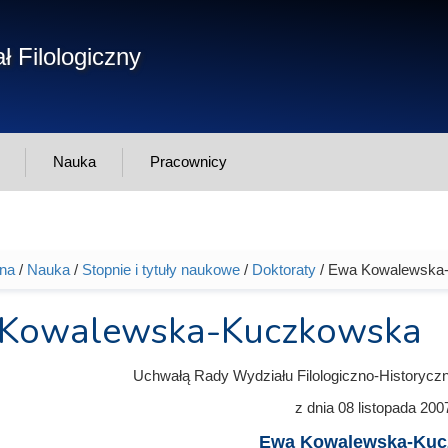
Form
ł Filologiczny
Szukaj
wys
Nauka
Pracownicy
wna
/
Nauka
/
Stopnie i tytuły naukowe
/
Doktoraty
/ Ewa Kowalewska
tutaj
Kowalewska-Kuczkowska
Uchwałą Rady Wydziału Filologiczno-Historycz
z dnia
08 listopada 200
Ewa Kowalewska-Kuc