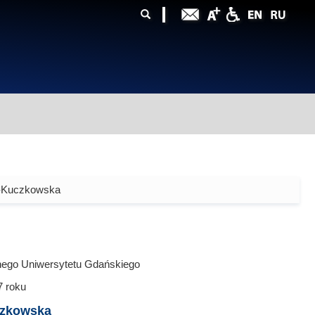
ularz
zukiwania
-Kuczkowska
nego Uniwersytetu Gdańskiego
7
roku
zkowska