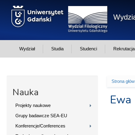
Przejdź do treści
Wydzia
Wydział
Studia
Studenci
Rekrutacja
Strona głó
Jesteś 
Nauka
Ewa 
Projekty naukowe
Grupy badawcze SEA-EU
Konferencje/Conferences