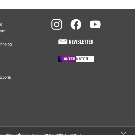
ad
wymi
hnologii
Sportu
ia statystyk i ułatwienia korzystania z serwisu