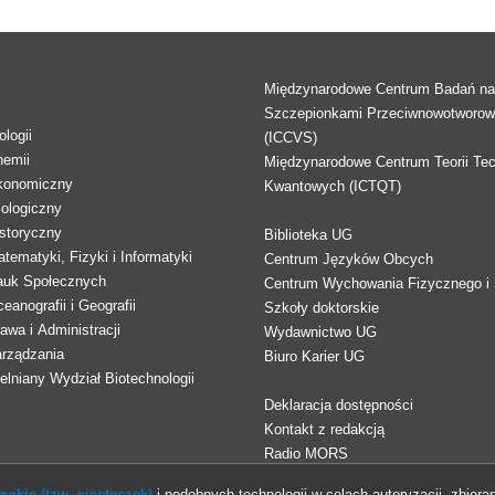
Międzynarodowe Centrum Badań n
Szczepionkami Przeciwnowotworo
logii
(ICCVS)
hemii
Międzynarodowe Centrum Teorii Tec
konomiczny
Kwantowych (ICTQT)
lologiczny
storyczny
Biblioteka UG
tematyki, Fizyki i Informatyki
Centrum Języków Obcych
auk Społecznych
Centrum Wychowania Fizycznego i 
eanografii i Geografii
Szkoły doktorskie
awa i Administracji
Wydawnictwo UG
arządzania
Biuro Karier UG
lniany Wydział Biotechnologii
Deklaracja dostępności
Kontakt z redakcją
Radio MORS
okie (tzw. ciasteczek)
i podobnych technologii w celach autoryzacji, zbieran