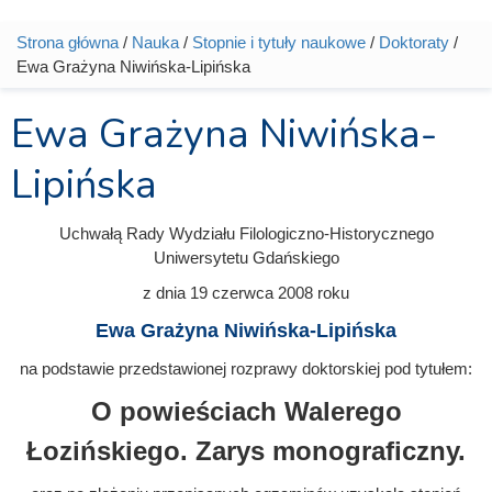
Strona główna
/
Nauka
/
Stopnie i tytuły naukowe
/
Doktoraty
/
Jesteś tutaj
Ewa Grażyna Niwińska-Lipińska
Ewa Grażyna Niwińska-
Lipińska
Uchwałą Rady Wydziału Filologiczno-Historycznego
Uniwersytetu Gdańskiego
z dnia
19 czerwca 2008
roku
Ewa Grażyna Niwińska-Lipińska
na podstawie przedstawionej rozprawy doktorskiej pod tytułem:
O powieściach Walerego
Łozińskiego. Zarys monograficzny.