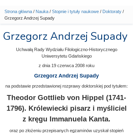
Strona główna
/
Nauka
/
Stopnie i tytuły naukowe
/
Doktoraty
/
Jesteś tutaj
Grzegorz Andrzej Supady
Grzegorz Andrzej Supady
Uchwałą Rady Wydziału Filologiczno-Historycznego
Uniwersytetu Gdańskiego
z dnia
19 czerwca 2008
roku
Grzegorz Andrzej Supady
na podstawie przedstawionej rozprawy doktorskiej pod tytułem:
Theodor Gottlieb von Hippel (1741-
1796). Królewiecki pisarz i myśliciel
z kręgu Immanuela Kanta.
oraz po złożeniu przepisanych egzaminów uzyskał stopień