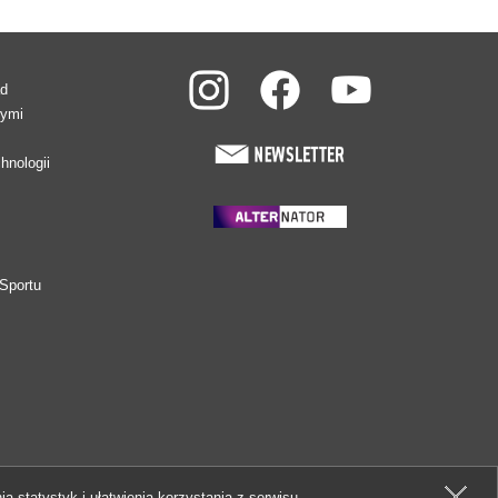
ad
wymi
hnologii
Sportu
ia statystyk i ułatwienia korzystania z serwisu