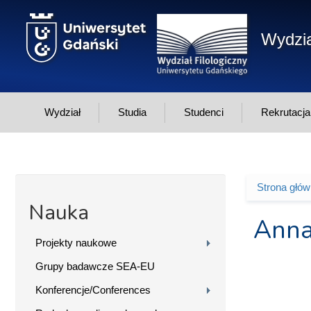
Przejdź do treści
Wydzia
Wydział
Studia
Studenci
Rekrutacja
Strona głó
Jesteś 
Nauka
Anna
Projekty naukowe
Grupy badawcze SEA-EU
Konferencje/Conferences