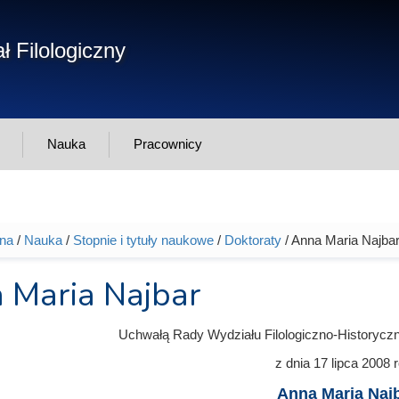
Form
ł Filologiczny
Szukaj
wys
Nauka
Pracownicy
wna
/
Nauka
/
Stopnie i tytuły naukowe
/
Doktoraty
/ Anna Maria Najba
tutaj
 Maria Najbar
Uchwałą Rady Wydziału Filologiczno-Historycz
z dnia
17 lipca 2008
r
Anna Maria Naj