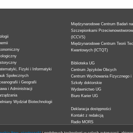
Międzynarodowe Centrum Badań n
Szczepionkami Przeciwnowotworo
logii
(ICCVS)
hemii
Międzynarodowe Centrum Teorii Tec
konomiczny
Kwantowych (ICTQT)
lologiczny
storyczny
Biblioteka UG
tematyki, Fizyki i Informatyki
Centrum Języków Obcych
auk Społecznych
Centrum Wychowania Fizycznego i 
eanografii i Geografii
Szkoły doktorskie
awa i Administracji
Wydawnictwo UG
arządzania
Biuro Karier UG
lniany Wydział Biotechnologii
Deklaracja dostępności
Kontakt z redakcją
Radio MORS
okie (tzw. ciasteczek)
i podobnych technologii w celach autoryzacji, zbieran