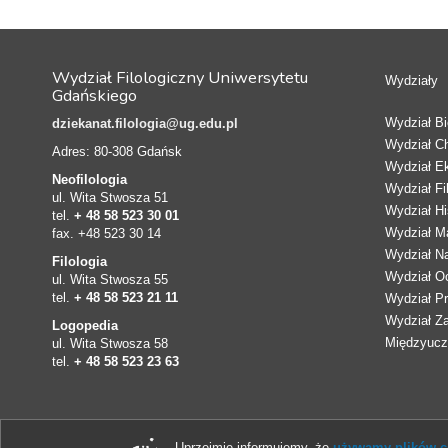
Wydział Filologiczny Uniwersytetu
Wydziały
Gdańskiego
Wydział Bio
dziekanat.filologia@ug.edu.pl
Wydział C
Adres: 80-308 Gdańsk
Wydział E
Neofilologia
Wydział Fi
ul. Wita Stwosza 51
Wydział Hi
tel.
+ 48 58 523 30 01
Wydział Ma
fax. +48 523 30 14
Wydział N
Filologia
Wydział Oc
ul. Wita Stwosza 55
tel.
+ 48 58 523 21 11
Wydział Pr
Wydział Z
Logopedia
Międzyucze
ul. Wita Stwosza 58
tel.
+ 48 58 523 23 63
Uprzejmie informujemy, że
używamy plików co