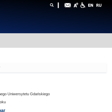
ularz
zukiwania
r
nego Uniwersytetu Gdańskiego
oku
bar