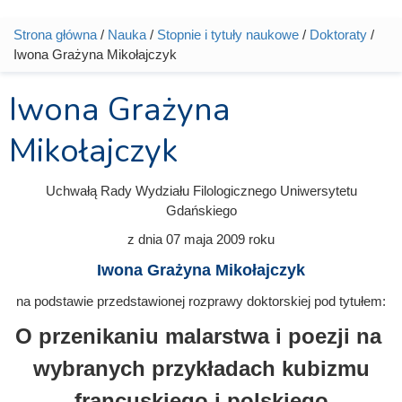
Strona główna
/
Nauka
/
Stopnie i tytuły naukowe
/
Doktoraty
/
Jesteś tutaj
Iwona Grażyna Mikołajczyk
Iwona Grażyna
Mikołajczyk
Uchwałą Rady Wydziału Filologicznego Uniwersytetu
Gdańskiego
z dnia
07 maja 2009
roku
Iwona Grażyna Mikołajczyk
na podstawie przedstawionej rozprawy doktorskiej pod tytułem:
O przenikaniu malarstwa i poezji na
wybranych przykładach kubizmu
francuskiego i polskiego