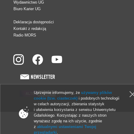
Wydawnictwo UG
Biuro Karier UG
Deklaracja dostępności
Kontakt z redakcją
Radio MORS
Uprzejmie informujemy, że
używamy plików
cookie (tzw. ciasteczek)
i podobnych technologii
© 2013-2026 Uniwersytet Gdański
w celach autoryzacji, zbierania statystyk
i ułatwienia korzystania z serwisu Uniwersytetu
Gdańskiego. Korzystając z naszych stron
wyrażasz zgodę na ich użycie, zgodnie
z
aktualnymi ustawieniami Twojej
przeglądarki
.