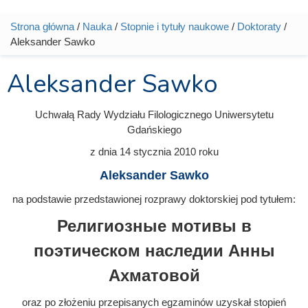
Strona główna
/
Nauka
/
Stopnie i tytuły naukowe
/
Doktoraty
/
Jesteś tutaj
Aleksander Sawko
Aleksander Sawko
Uchwałą Rady Wydziału Filologicznego Uniwersytetu
Gdańskiego
z dnia
14 stycznia 2010
roku
Aleksander Sawko
na podstawie przedstawionej rozprawy doktorskiej pod tytułem:
Религиозные мотивы в
поэтическом наследии Анны
Ахматовой
oraz po złożeniu przepisanych egzaminów uzyskał stopień