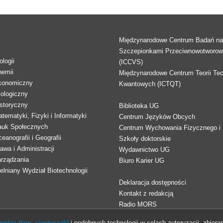
Międzynarodowe Centrum Badań n
Szczepionkami Przeciwnowotworo
logii
(ICCVS)
hemii
Międzynarodowe Centrum Teorii Tec
konomiczny
Kwantowych (ICTQT)
lologiczny
storyczny
Biblioteka UG
tematyki, Fizyki i Informatyki
Centrum Języków Obcych
auk Społecznych
Centrum Wychowania Fizycznego i 
eanografii i Geografii
Szkoły doktorskie
awa i Administracji
Wydawnictwo UG
arządzania
Biuro Karier UG
lniany Wydział Biotechnologii
Deklaracja dostępności
Kontakt z redakcją
Radio MORS
okie (tzw. ciasteczek)
i podobnych technologii w celach autoryzacji, zbieran