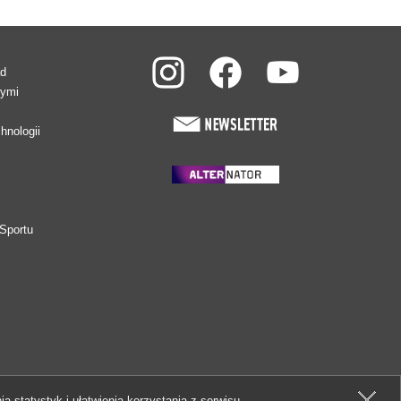
ad
wymi
hnologii
Sportu
ia statystyk i ułatwienia korzystania z serwisu