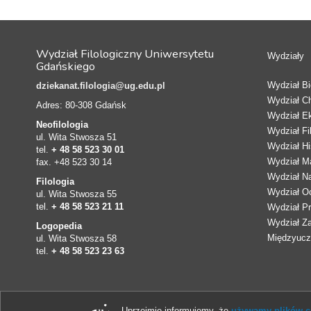
Wydział Filologiczny Uniwersytetu
Wydziały
Gdańskiego
Wydział Bio
dziekanat.filologia@ug.edu.pl
Wydział C
Adres: 80-308 Gdańsk
Wydział E
Neofilologia
Wydział Fi
ul. Wita Stwosza 51
Wydział Hi
tel.
+ 48 58 523 30 01
Wydział Ma
fax. +48 523 30 14
Wydział N
Filologia
Wydział Oc
ul. Wita Stwosza 55
tel.
+ 48 58 523 21 11
Wydział Pr
Wydział Z
Logopedia
Międzyucze
ul. Wita Stwosza 58
tel.
+ 48 58 523 23 63
Uprzejmie informujemy, że
używamy plików co