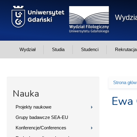
Przejdź do treści
Wydzia
Wydział
Studia
Studenci
Rekrutacja
Strona głó
Jesteś 
Nauka
Ewa 
Projekty naukowe
Grupy badawcze SEA-EU
Konferencje/Conferences