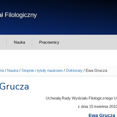
Form
ł Filologiczny
Szukaj
wys
Nauka
Pracownicy
wna
/
Nauka
/
Stopnie i tytuły naukowe
/
Doktoraty
/ Ewa Grucza
tutaj
Grucza
Uchwałą Rady Wydziału Filologicznego U
z dnia
15 kwietnia 201
Ewa Grucza