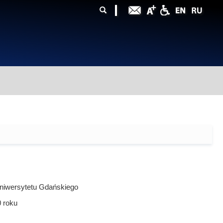
ularz
zukiwania
niwersytetu Gdańskiego
0
roku