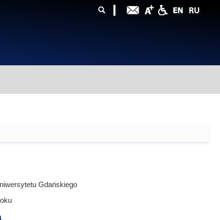
ularz
zukiwania
niwersytetu Gdańskiego
oku
a