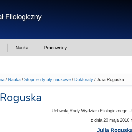
Form
ł Filologiczny
Szukaj
wys
Nauka
Pracownicy
wna
/
Nauka
/
Stopnie i tytuły naukowe
/
Doktoraty
/ Julia Roguska
tutaj
a Roguska
Uchwałą Rady Wydziału Filologicznego U
z dnia
20 maja 2010
r
Julia Rogusk