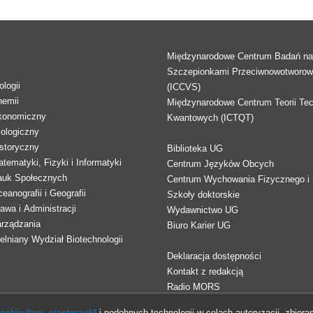
Międzynarodowe Centrum Badań n
Szczepionkami Przeciwnowotworo
logii
(ICCVS)
hemii
Międzynarodowe Centrum Teorii Tec
konomiczny
Kwantowych (ICTQT)
lologiczny
storyczny
Biblioteka UG
tematyki, Fizyki i Informatyki
Centrum Języków Obcych
auk Społecznych
Centrum Wychowania Fizycznego i 
eanografii i Geografii
Szkoły doktorskie
awa i Administracji
Wydawnictwo UG
arządzania
Biuro Karier UG
lniany Wydział Biotechnologii
Deklaracja dostępności
Kontakt z redakcją
Radio MORS
okie (tzw. ciasteczek)
i podobnych technologii w celach autoryzacji, zbieran