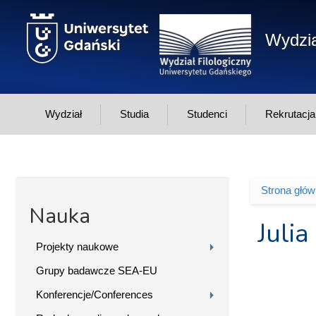
Przejdź do treści
Wydzia
Wydział
Studia
Studenci
Rekrutacja
Strona głó
Jesteś 
Nauka
Juli
Projekty naukowe
Grupy badawcze SEA-EU
Konferencje/Conferences