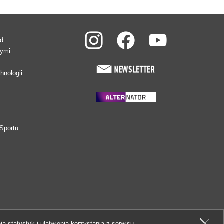
ad
wymi
hnologii
Sportu
ia statystyk i ułatwienia korzystania z serwisu