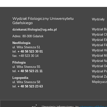
Wydział Filologiczny Uniwersytetu
Wydziały
Gdańskiego
Wydział Bio
dziekanat.filologia@ug.edu.pl
Wydział C
Adres: 80-308 Gdańsk
Wydział E
Neofilologia
Wydział Fi
ul. Wita Stwosza 51
Wydział Hi
tel.
+ 48 58 523 30 01
Wydział Ma
fax. +48 523 30 14
Wydział N
Filologia
Wydział Oc
ul. Wita Stwosza 55
tel.
+ 48 58 523 21 11
Wydział Pr
Wydział Z
Logopedia
Międzyucze
ul. Wita Stwosza 58
tel.
+ 48 58 523 23 63
Uprzejmie informujemy, że
używamy plików co