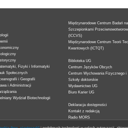
Międzynarodowe Centrum Badań n
Szczepionkami Przeciwnowotworo
logii
(ICCVS)
hemii
Międzynarodowe Centrum Teorii Tec
konomiczny
Kwantowych (ICTQT)
lologiczny
storyczny
Biblioteka UG
tematyki, Fizyki i Informatyki
Centrum Języków Obcych
auk Społecznych
Centrum Wychowania Fizycznego i 
eanografii i Geografii
Szkoły doktorskie
awa i Administracji
Wydawnictwo UG
arządzania
Biuro Karier UG
lniany Wydział Biotechnologii
Deklaracja dostępności
Kontakt z redakcją
Radio MORS
okie (tzw. ciasteczek)
i podobnych technologii w celach autoryzacji, zbieran