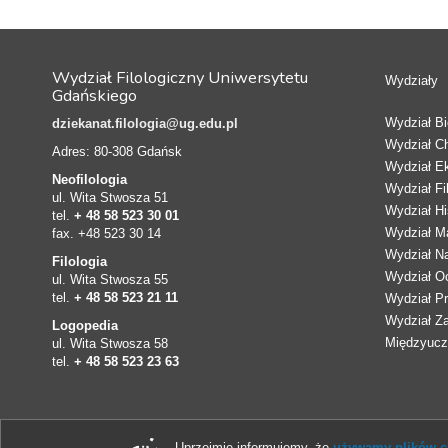
Wydział Filologiczny Uniwersytetu
Wydziały
Gdańskiego
Wydział Bio
dziekanat.filologia@ug.edu.pl
Wydział C
Adres: 80-308 Gdańsk
Wydział E
Neofilologia
Wydział Fi
ul. Wita Stwosza 51
Wydział Hi
tel.
+ 48 58 523 30 01
Wydział Ma
fax. +48 523 30 14
Wydział N
Filologia
Wydział Oc
ul. Wita Stwosza 55
tel.
+ 48 58 523 21 11
Wydział Pr
Wydział Z
Logopedia
Międzyucze
ul. Wita Stwosza 58
tel.
+ 48 58 523 23 63
Uprzejmie informujemy, że
używamy plików co