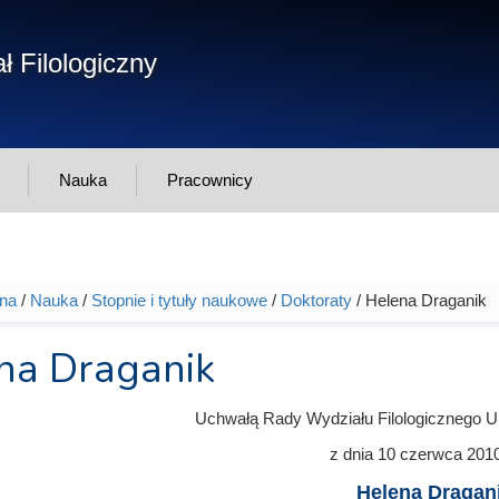
Form
ł Filologiczny
Szukaj
wys
Nauka
Pracownicy
wna
/
Nauka
/
Stopnie i tytuły naukowe
/
Doktoraty
/ Helena Draganik
tutaj
na Draganik
Uchwałą Rady Wydziału Filologicznego U
z dnia
10 czerwca 201
Helena Dragan