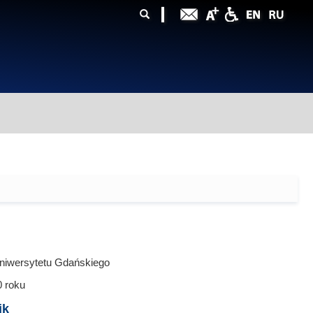
ularz
zukiwania
niwersytetu Gdańskiego
0
roku
ik