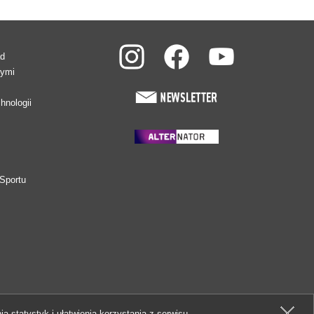
ad
wymi
hnologii
Sportu
ia statystyk i ułatwienia korzystania z serwisu