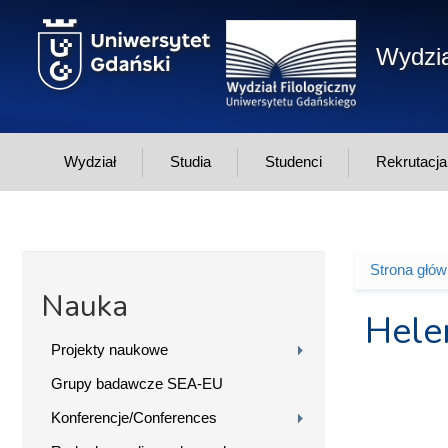
Przejdź do treści
Wydzia
Wydział
Studia
Studenci
Rekrutacja
Strona głó
Jesteś 
Nauka
Hele
Projekty naukowe
Grupy badawcze SEA-EU
Konferencje/Conferences