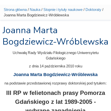
Strona główna
/
Nauka
/
Stopnie i tytuły naukowe
/
Doktoraty
/
Jesteś tutaj
Joanna Marta Bogdziewicz-Wróblewska
Joanna Marta
Bogdziewicz-Wróblewska
Uchwałą Rady Wydziału Filologicznego Uniwersytetu
Gdańskiego
z dnia
14 października 2010
roku
Joanna Marta Bogdziewicz-Wróblewska
na podstawie przedstawionej rozprawy doktorskiej pod tytułem:
III RP w felietonach prasy Pomorza
Gdańskiego z lat 1989-2005 -
wybrane zagadnienia