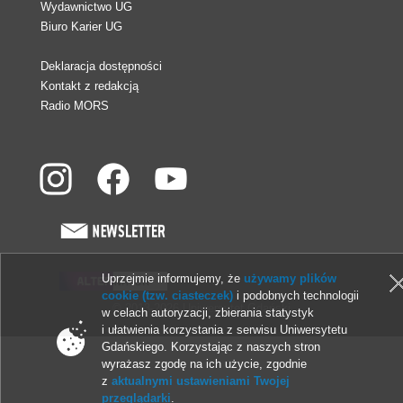
Wydawnictwo UG
Biuro Karier UG
Deklaracja dostępności
Kontakt z redakcją
Radio MORS
Uprzejmie informujemy, że
używamy plików
cookie (tzw. ciasteczek)
i podobnych technologii
© 2013-2026 Uniwersytet Gdański
w celach autoryzacji, zbierania statystyk
i ułatwienia korzystania z serwisu Uniwersytetu
Gdańskiego. Korzystając z naszych stron
wyrażasz zgodę na ich użycie, zgodnie
z
aktualnymi ustawieniami Twojej
przeglądarki
.