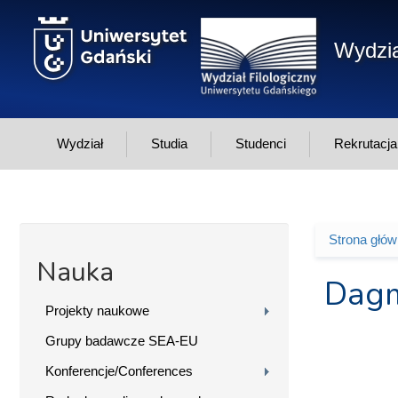
Przejdź do treści
Wydzia
Wydział
Studia
Studenci
Rekrutacja
Strona głó
Jesteś 
Nauka
Dagm
Projekty naukowe
Grupy badawcze SEA-EU
Konferencje/Conferences