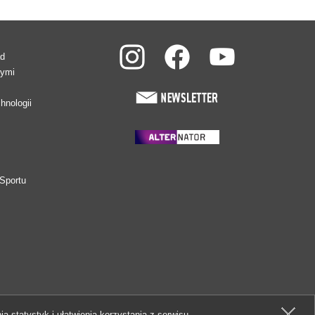
ad
wymi
hnologii
Sportu
ia statystyk i ułatwienia korzystania z serwisu