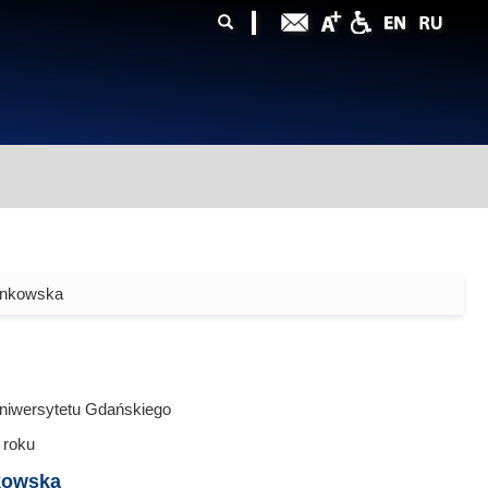
ularz
zukiwania
inkowska
niwersytetu Gdańskiego
roku
kowska