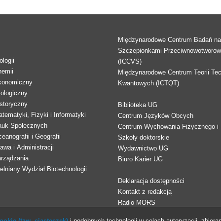
Międzynarodowe Centrum Badań n
Szczepionkami Przeciwnowotworo
logii
(ICCVS)
hemii
Międzynarodowe Centrum Teorii Tec
konomiczny
Kwantowych (ICTQT)
lologiczny
storyczny
Biblioteka UG
tematyki, Fizyki i Informatyki
Centrum Języków Obcych
auk Społecznych
Centrum Wychowania Fizycznego i 
eanografii i Geografii
Szkoły doktorskie
awa i Administracji
Wydawnictwo UG
arządzania
Biuro Karier UG
lniany Wydział Biotechnologii
Deklaracja dostępności
Kontakt z redakcją
Radio MORS
okie (tzw. ciasteczek)
i podobnych technologii w celach autoryzacji, zbieran