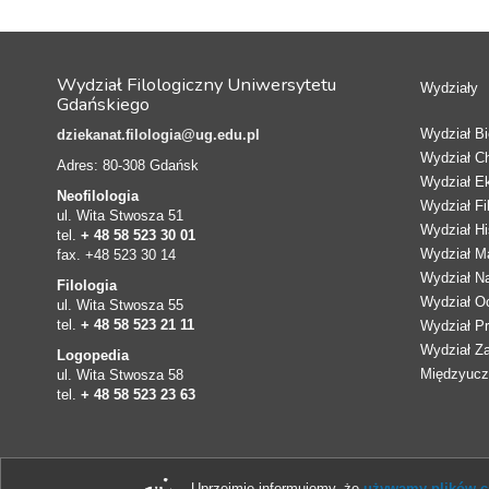
Wydział Filologiczny Uniwersytetu
Wydziały
Gdańskiego
Wydział Bio
dziekanat.filologia@ug.edu.pl
Wydział C
Adres: 80-308 Gdańsk
Wydział E
Neofilologia
Wydział Fi
ul. Wita Stwosza 51
Wydział Hi
tel.
+ 48 58 523 30 01
Wydział Ma
fax. +48 523 30 14
Wydział N
Filologia
Wydział Oc
ul. Wita Stwosza 55
tel.
+ 48 58 523 21 11
Wydział Pr
Wydział Z
Logopedia
Międzyucze
ul. Wita Stwosza 58
tel.
+ 48 58 523 23 63
Uprzejmie informujemy, że
używamy plików co