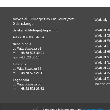
Wydział Filologiczny Uniwersytetu
Wydziały
Gdańskiego
Wydział Bio
dziekanat.filologia@ug.edu.pl
Wydział C
Adres: 80-308 Gdańsk
Wydział E
Neofilologia
Wydział Fi
ul. Wita Stwosza 51
Wydział Hi
tel.
+ 48 58 523 30 01
Wydział Ma
fax. +48 523 30 14
Wydział N
Filologia
Wydział Oc
ul. Wita Stwosza 55
tel.
+ 48 58 523 21 11
Wydział Pr
Wydział Z
Logopedia
Międzyucze
ul. Wita Stwosza 58
tel.
+ 48 58 523 23 63
Uprzejmie informujemy, że
używamy plików co