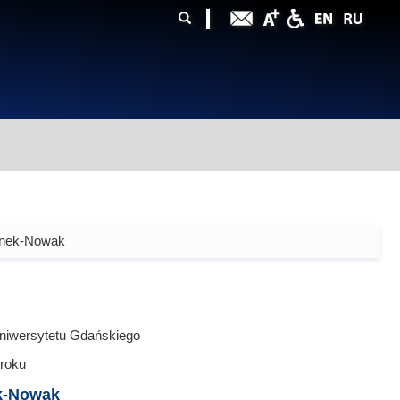
ularz
zukiwania
onek-Nowak
niwersytetu Gdańskiego
roku
k-Nowak