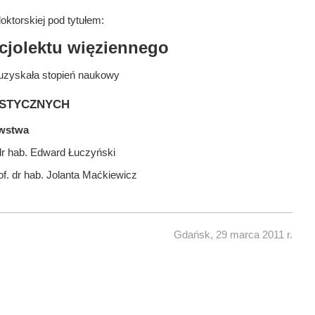
ktorskiej pod tytułem:
jolektu więziennego
uzyskała stopień naukowy
stycznych
awstwa
dr hab. Edward Łuczyński
of. dr hab. Jolanta Maćkiewicz
Gdańsk, 29 marca 2011 r.