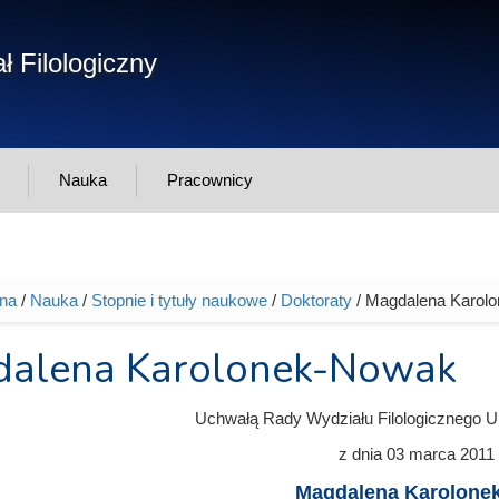
Form
ł Filologiczny
Szukaj
wys
Nauka
Pracownicy
wna
/
Nauka
/
Stopnie i tytuły naukowe
/
Doktoraty
/ Magdalena Karol
tutaj
alena Karolonek-Nowak
Uchwałą Rady Wydziału Filologicznego U
z dnia
03 marca 2011
Magdalena Karolone