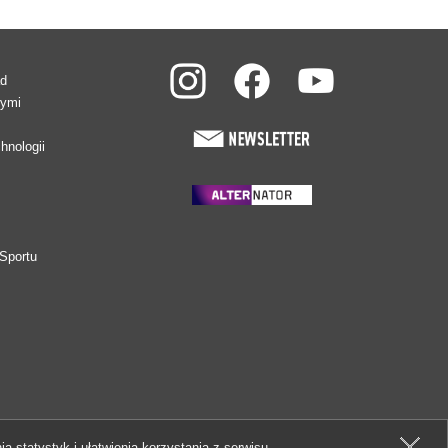
ad
wymi
hnologii
Sportu
ia statystyk i ułatwienia korzystania z serwisu