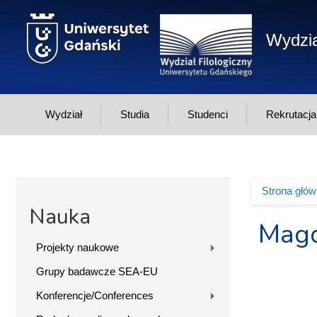
Przejdź do treści
Wydzia
Wydział
Studia
Studenci
Rekrutacja
Strona głó
Jesteś 
Nauka
Magd
Projekty naukowe
Grupy badawcze SEA-EU
Konferencje/Conferences