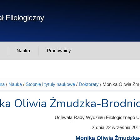
Form
ł Filologiczny
Szukaj
wys
Nauka
Pracownicy
wna
/
Nauka
/
Stopnie i tytuły naukowe
/
Doktoraty
/ Monika Oliwia Żm
tutaj
ka Oliwia Żmudzka-Brodni
Uchwałą Rady Wydziału Filologicznego U
z dnia
22 września 201
Monika Oliwia Żmudzka