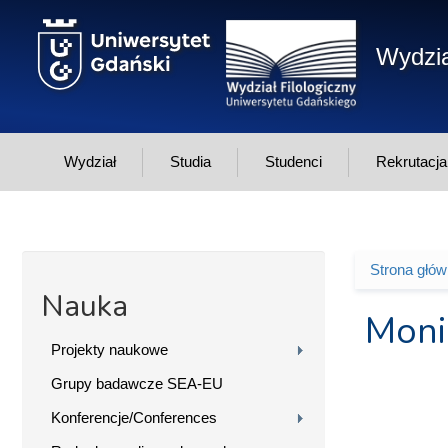
Przejdź do treści
Wydzia
Wydział
Studia
Studenci
Rekrutacja
Strona głó
Jesteś 
Nauka
Moni
Projekty naukowe
Grupy badawcze SEA-EU
Konferencje/Conferences