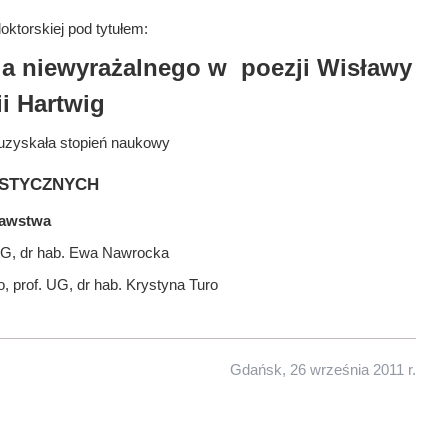
ktorskiej pod tytułem:
nia niewyrażalnego w poezji Wisławy
ii Hartwig
uzyskała stopień naukowy
stycznych
nawstwa
UG, dr hab. Ewa Nawrocka
, prof. UG, dr hab. Krystyna Turo
Gdańsk, 26 września 2011 r.