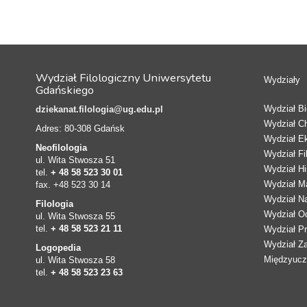
Wydział Filologiczny Uniwersytetu
Wydziały
Gdańskiego
Wydział Bio
dziekanat.filologia@ug.edu.pl
Wydział C
Adres: 80-308 Gdańsk
Wydział E
Neofilologia
Wydział Fi
ul. Wita Stwosza 51
Wydział Hi
tel.
+ 48 58 523 30 01
Wydział Ma
fax. +48 523 30 14
Wydział N
Filologia
Wydział Oc
ul. Wita Stwosza 55
tel.
+ 48 58 523 21 11
Wydział Pr
Wydział Z
Logopedia
Międzyucze
ul. Wita Stwosza 58
tel.
+ 48 58 523 23 63