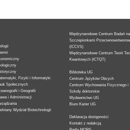
Międzynarodowe Centrum Badań n
Szczepionkami Przeciwnowotworo
logii
(ICCVS)
hemii
Międzynarodowe Centrum Teorii Tec
konomiczny
Kwantowych (ICTQT)
lologiczny
storyczny
Biblioteka UG
tematyki, Fizyki i Informatyki
Centrum Języków Obcych
auk Społecznych
Centrum Wychowania Fizycznego i 
eanografii i Geografii
Szkoły doktorskie
awa i Administracji
Wydawnictwo UG
arządzania
Biuro Karier UG
lniany Wydział Biotechnologii
Deklaracja dostępności
Kontakt z redakcją
Radio MORS