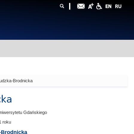
ularz
zukiwania
udzka-Brodnicka
cka
niwersytetu Gdańskiego
1
roku
-Brodnicka