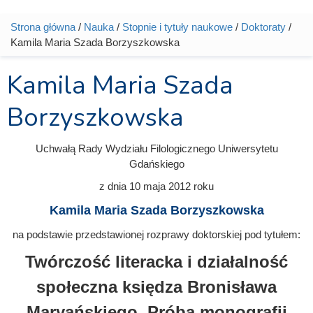
Strona główna
/
Nauka
/
Stopnie i tytuły naukowe
/
Doktoraty
/
Jesteś tutaj
Kamila Maria Szada Borzyszkowska
Kamila Maria Szada
Borzyszkowska
Uchwałą Rady Wydziału Filologicznego Uniwersytetu
Gdańskiego
z dnia
10 maja 2012
roku
Kamila Maria Szada Borzyszkowska
na podstawie przedstawionej rozprawy doktorskiej pod tytułem:
Twórczość literacka i działalność
społeczna księdza Bronisława
Maryańskiego. Próba monografii