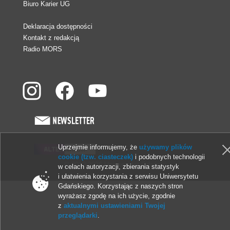
Biuro Karier UG
Deklaracja dostępności
Kontakt z redakcją
Radio MORS
Uprzejmie informujemy, że
używamy plików
cookie (tzw. ciasteczek)
i podobnych technologii
© 2013-2026 Uniwersytet Gdański
w celach autoryzacji, zbierania statystyk
i ułatwienia korzystania z serwisu Uniwersytetu
Gdańskiego. Korzystając z naszych stron
wyrażasz zgodę na ich użycie, zgodnie
z
aktualnymi ustawieniami Twojej
przeglądarki
.