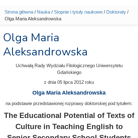
Strona główna
/
Nauka
/
Stopnie i tytuły naukowe
/
Doktoraty
/
Jesteś tutaj
Olga Maria Aleksandrowska
Olga Maria
Aleksandrowska
Uchwałą Rady Wydziału Filologicznego Uniwersytetu
Gdańskiego
z dnia
05 lipca 2012
roku
Olga Maria Aleksandrowska
na podstawie przedstawionej rozprawy doktorskiej pod tytułem:
The Educational Potential of Texts of
Culture in Teaching English to
Senior Secondary School Students