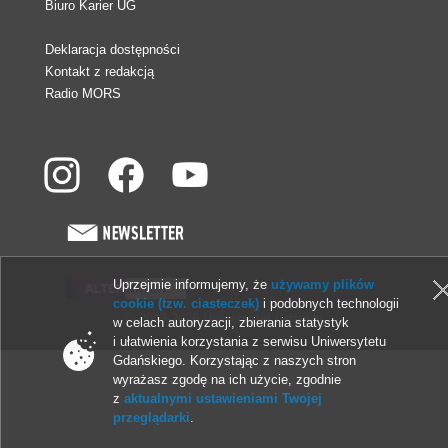
Biuro Karier UG
Deklaracja dostępności
Kontakt z redakcją
Radio MORS
Uprzejmie informujemy, że
używamy plików
cookie (tzw. ciasteczek)
i podobnych technologii
© 2013-2026 Uniwersytet Gdański
w celach autoryzacji, zbierania statystyk
i ułatwienia korzystania z serwisu Uniwersytetu
Gdańskiego. Korzystając z naszych stron
wyrażasz zgodę na ich użycie, zgodnie
z
aktualnymi ustawieniami Twojej
przeglądarki
.