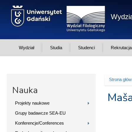
Przejdź do treści
Wydzia
Wydział
Studia
Studenci
Rekrutacja
Strona głó
Jesteś 
Nauka
Maša
Projekty naukowe
Grupy badawcze SEA-EU
Konferencje/Conferences