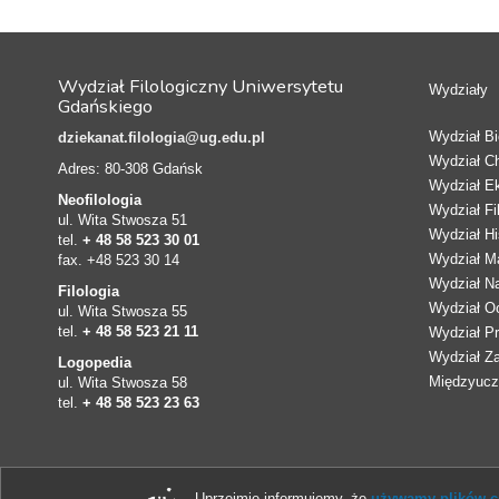
Wydział Filologiczny Uniwersytetu
Wydziały
Gdańskiego
Wydział Bio
dziekanat.filologia@ug.edu.pl
Wydział C
Adres: 80-308 Gdańsk
Wydział E
Neofilologia
Wydział Fi
ul. Wita Stwosza 51
Wydział Hi
tel.
+ 48 58 523 30 01
Wydział Ma
fax. +48 523 30 14
Wydział N
Filologia
Wydział Oc
ul. Wita Stwosza 55
tel.
+ 48 58 523 21 11
Wydział Pr
Wydział Z
Logopedia
Międzyucze
ul. Wita Stwosza 58
tel.
+ 48 58 523 23 63
Uprzejmie informujemy, że
używamy plików co