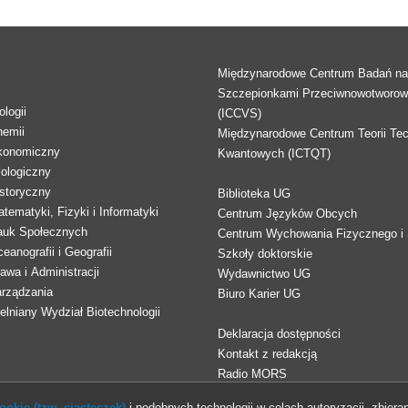
Międzynarodowe Centrum Badań n
Szczepionkami Przeciwnowotworo
logii
(ICCVS)
hemii
Międzynarodowe Centrum Teorii Tec
konomiczny
Kwantowych (ICTQT)
lologiczny
storyczny
Biblioteka UG
tematyki, Fizyki i Informatyki
Centrum Języków Obcych
auk Społecznych
Centrum Wychowania Fizycznego i 
eanografii i Geografii
Szkoły doktorskie
awa i Administracji
Wydawnictwo UG
arządzania
Biuro Karier UG
lniany Wydział Biotechnologii
Deklaracja dostępności
Kontakt z redakcją
Radio MORS
okie (tzw. ciasteczek)
i podobnych technologii w celach autoryzacji, zbieran