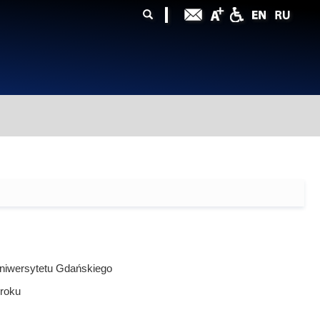
ularz
zukiwania
niwersytetu Gdańskiego
roku