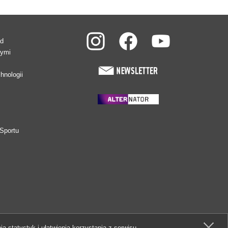
ad
wymi
hnologii
Sportu
ia statystyk i ułatwienia korzystania z serwisu