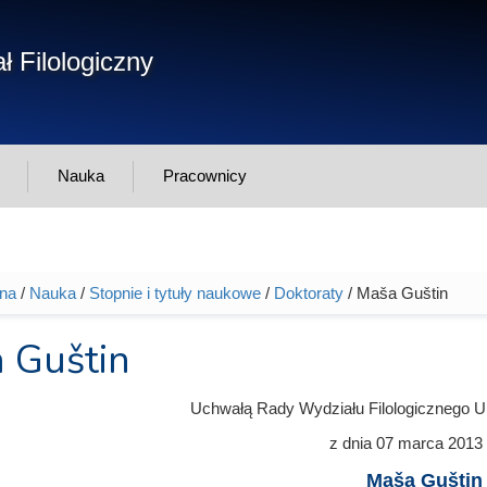
Form
ł Filologiczny
Szukaj
wys
Nauka
Pracownicy
wna
/
Nauka
/
Stopnie i tytuły naukowe
/
Doktoraty
/ Maša Guštin
tutaj
 Guštin
Uchwałą Rady Wydziału Filologicznego U
z dnia
07 marca 2013
Maša Guštin