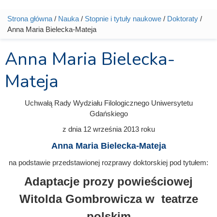
Strona główna
/
Nauka
/
Stopnie i tytuły naukowe
/
Doktoraty
/
Jesteś tutaj
Anna Maria Bielecka-Mateja
Anna Maria Bielecka-
Mateja
Uchwałą Rady Wydziału Filologicznego Uniwersytetu
Gdańskiego
z dnia
12 września 2013
roku
Anna Maria Bielecka-Mateja
na podstawie przedstawionej rozprawy doktorskiej pod tytułem:
Adaptacje prozy powieściowej
Witolda Gombrowicza w teatrze
polskim