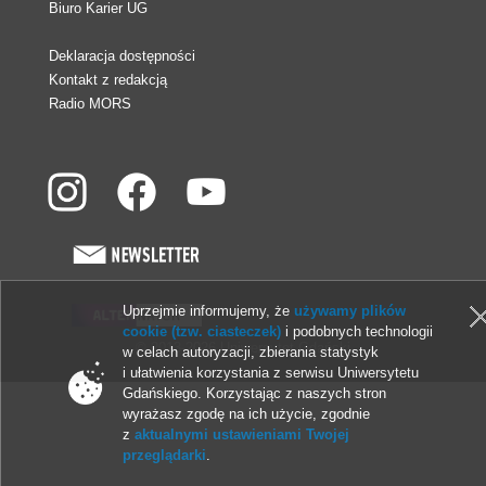
Biuro Karier UG
Deklaracja dostępności
Kontakt z redakcją
Radio MORS
Uprzejmie informujemy, że
używamy plików
cookie (tzw. ciasteczek)
i podobnych technologii
© 2013-2026 Uniwersytet Gdański
w celach autoryzacji, zbierania statystyk
i ułatwienia korzystania z serwisu Uniwersytetu
Gdańskiego. Korzystając z naszych stron
wyrażasz zgodę na ich użycie, zgodnie
z
aktualnymi ustawieniami Twojej
przeglądarki
.