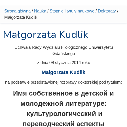
Strona główna
/
Nauka
/
Stopnie i tytuły naukowe
/
Doktoraty
/
Jesteś tutaj
Małgorzata Kudlik
Małgorzata Kudlik
Uchwałą Rady Wydziału Filologicznego Uniwersytetu
Gdańskiego
z dnia
09 stycznia 2014
roku
Małgorzata Kudlik
na podstawie przedstawionej rozprawy doktorskiej pod tytułem:
Имя собственное в детской и
молодежной литературе:
культурологический и
переводческий аспекты