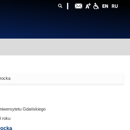
ularz
zukiwania
rocka
niwersytetu Gdańskiego
4
roku
rocka