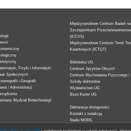
Międzynarodowe Centrum Badań n
Szczepionkami Przeciwnowotworo
logii
(ICCVS)
hemii
Międzynarodowe Centrum Teorii Tec
konomiczny
Kwantowych (ICTQT)
lologiczny
storyczny
Biblioteka UG
tematyki, Fizyki i Informatyki
Centrum Języków Obcych
auk Społecznych
Centrum Wychowania Fizycznego i 
eanografii i Geografii
Szkoły doktorskie
awa i Administracji
Wydawnictwo UG
arządzania
Biuro Karier UG
lniany Wydział Biotechnologii
Deklaracja dostępności
Kontakt z redakcją
Radio MORS
okie (tzw. ciasteczek)
i podobnych technologii w celach autoryzacji, zbieran