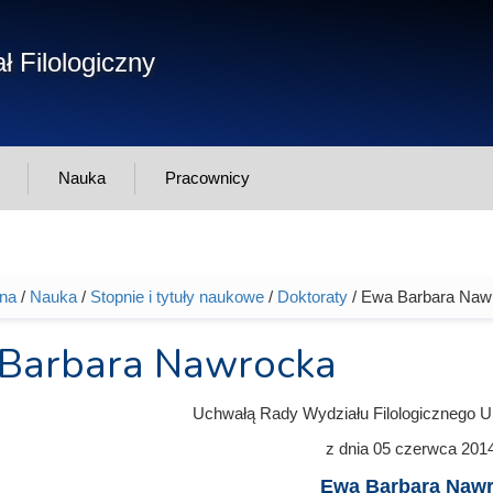
Form
ł Filologiczny
Szukaj
wys
Nauka
Pracownicy
wna
/
Nauka
/
Stopnie i tytuły naukowe
/
Doktoraty
/ Ewa Barbara Naw
tutaj
Barbara Nawrocka
Uchwałą Rady Wydziału Filologicznego U
z dnia
05 czerwca 201
Ewa Barbara Naw