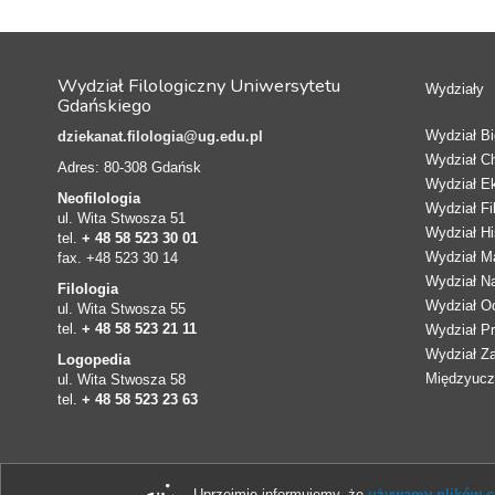
Wydział Filologiczny Uniwersytetu
Wydziały
Gdańskiego
Wydział Bio
dziekanat.filologia@ug.edu.pl
Wydział C
Adres: 80-308 Gdańsk
Wydział E
Neofilologia
Wydział Fi
ul. Wita Stwosza 51
Wydział Hi
tel.
+ 48 58 523 30 01
Wydział Ma
fax. +48 523 30 14
Wydział N
Filologia
Wydział Oc
ul. Wita Stwosza 55
tel.
+ 48 58 523 21 11
Wydział Pr
Wydział Z
Logopedia
Międzyucze
ul. Wita Stwosza 58
tel.
+ 48 58 523 23 63
Uprzejmie informujemy, że
używamy plików co