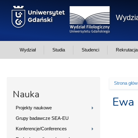
Przejdź do treści
Wydzia
Wydział
Studia
Studenci
Rekrutacja
Strona głó
Jesteś 
Nauka
Ewa 
Projekty naukowe
Grupy badawcze SEA-EU
Konferencje/Conferences