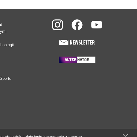
ad
wymi
hnologii
Sportu
ia statystyk i ułatwienia korzystania z serwisu