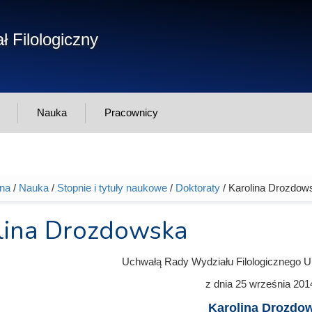
Form
ł Filologiczny
Szukaj
wys
Nauka
Pracownicy
wna
/
Nauka
/
Stopnie i tytuły naukowe
/
Doktoraty
/ Karolina Drozdow
tutaj
lina Drozdowska
Uchwałą Rady Wydziału Filologicznego U
z dnia
25 września 201
Karolina Drozdo