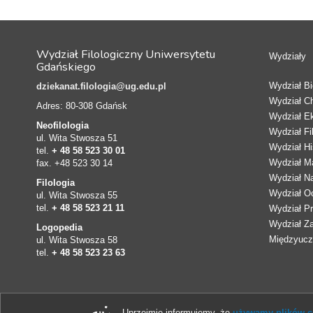
Wydział Filologiczny Uniwersytetu
Wydziały
Gdańskiego
Wydział Bio
dziekanat.filologia@ug.edu.pl
Wydział C
Adres: 80-308 Gdańsk
Wydział E
Neofilologia
Wydział Fi
ul. Wita Stwosza 51
Wydział Hi
tel.
+ 48 58 523 30 01
Wydział Ma
fax. +48 523 30 14
Wydział N
Filologia
Wydział Oc
ul. Wita Stwosza 55
tel.
+ 48 58 523 21 11
Wydział Pr
Wydział Z
Logopedia
Międzyucze
ul. Wita Stwosza 58
tel.
+ 48 58 523 23 63
Uprzejmie informujemy, że
używamy plików co