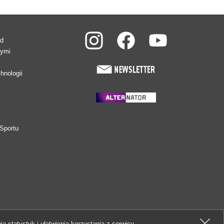
ad
wymi
hnologii
Sportu
ia statystyk i ułatwienia korzystania z serwisu