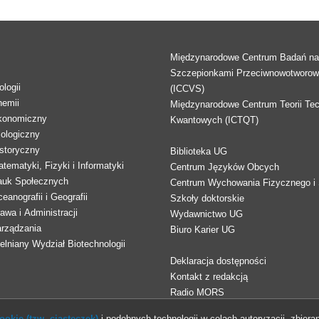
Międzynarodowe Centrum Badań n
Szczepionkami Przeciwnowotworo
logii
(ICCVS)
hemii
Międzynarodowe Centrum Teorii Tec
konomiczny
Kwantowych (ICTQT)
lologiczny
storyczny
Biblioteka UG
tematyki, Fizyki i Informatyki
Centrum Języków Obcych
auk Społecznych
Centrum Wychowania Fizycznego i 
eanografii i Geografii
Szkoły doktorskie
awa i Administracji
Wydawnictwo UG
arządzania
Biuro Karier UG
lniany Wydział Biotechnologii
Deklaracja dostępności
Kontakt z redakcją
Radio MORS
okie (tzw. ciasteczek)
i podobnych technologii w celach autoryzacji, zbieran