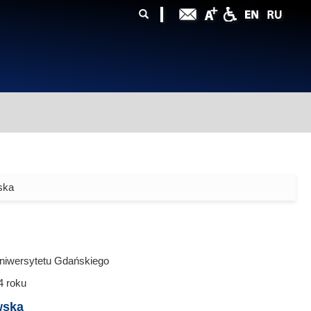
ularz
zukiwania
ska
niwersytetu Gdańskiego
4
roku
wska