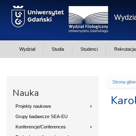
Przejdź do treści
Wydzia
Wydział
Studia
Studenci
Rekrutacja
Strona głó
Jesteś 
Nauka
Karo
Projekty naukowe
Grupy badawcze SEA-EU
Konferencje/Conferences