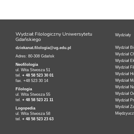
Wydział Filologiczny Uniwersytetu
Wydziały
Gdańskiego
Wydział Bio
dziekanat.filologia@ug.edu.pl
Wydział C
Adres: 80-308 Gdańsk
Wydział E
Neofilologia
Wydział Fi
ul. Wita Stwosza 51
Wydział Hi
tel.
+ 48 58 523 30 01
Wydział Ma
fax. +48 523 30 14
Wydział N
Filologia
Wydział Oc
ul. Wita Stwosza 55
tel.
+ 48 58 523 21 11
Wydział Pr
Wydział Z
Logopedia
Międzyucze
ul. Wita Stwosza 58
tel.
+ 48 58 523 23 63