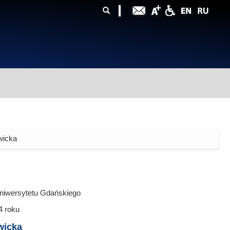
ularz
zukiwania
wicka
niwersytetu Gdańskiego
4
roku
wicka