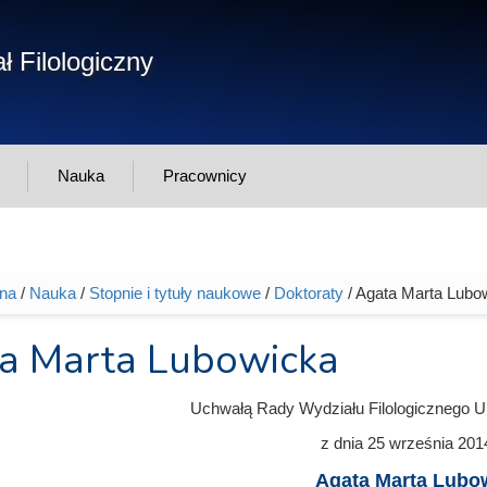
Form
ł Filologiczny
Szukaj
wys
Nauka
Pracownicy
wna
/
Nauka
/
Stopnie i tytuły naukowe
/
Doktoraty
/ Agata Marta Lubo
tutaj
a Marta Lubowicka
Uchwałą Rady Wydziału Filologicznego U
z dnia
25 września 201
Agata Marta Lubo