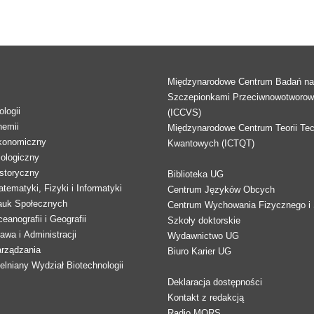
Międzynarodowe Centrum Badań n
Szczepionkami Przeciwnowotworo
logii
(ICCVS)
hemii
Międzynarodowe Centrum Teorii Tec
konomiczny
Kwantowych (ICTQT)
lologiczny
storyczny
Biblioteka UG
tematyki, Fizyki i Informatyki
Centrum Języków Obcych
auk Społecznych
Centrum Wychowania Fizycznego i 
eanografii i Geografii
Szkoły doktorskie
awa i Administracji
Wydawnictwo UG
arządzania
Biuro Karier UG
lniany Wydział Biotechnologii
Deklaracja dostępności
Kontakt z redakcją
Radio MORS