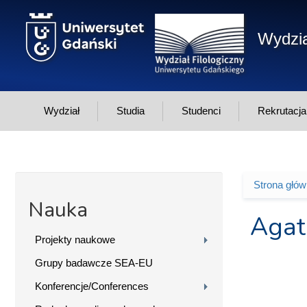
Przejdź do treści
Wydzia
Wydział
Studia
Studenci
Rekrutacja
Strona głó
Jesteś 
Nauka
Agat
Projekty naukowe
Grupy badawcze SEA-EU
Konferencje/Conferences